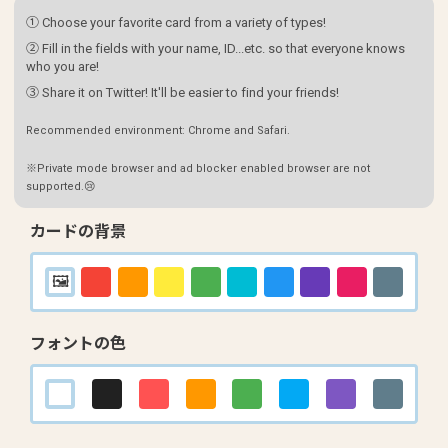
① Choose your favorite card from a variety of types!
② Fill in the fields with your name, ID...etc. so that everyone knows
who you are!
③ Share it on Twitter! It'll be easier to find your friends!
Recommended environment: Chrome and Safari.
※Private mode browser and ad blocker enabled browser are not
supported.😢
カードの背景
フォントの色