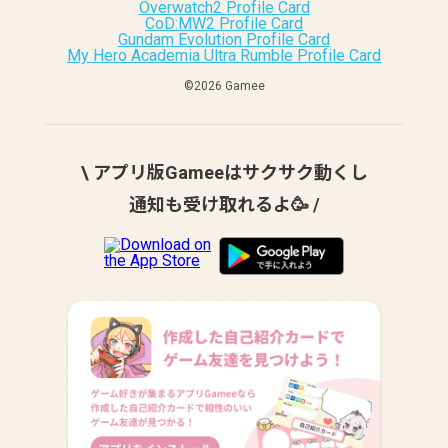
Overwatch2 Profile Card
CoD:MW2 Profile Card
Gundam Evolution Profile Card
My Hero Academia Ultra Rumble Profile Card
©︎2026 Gamee
\ アプリ版Gameeはサクサク動くし
通知も受け取れるよ🥳 /