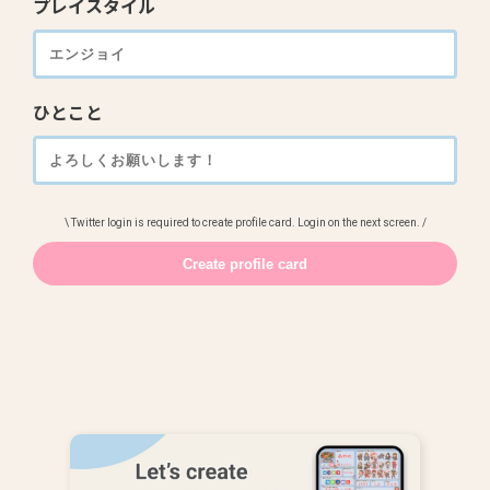
プレイスタイル
ひとこと
\ Twitter login is required to create profile card. Login on the next screen. /