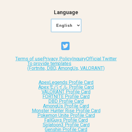
Language
Terms of use
Privacy Policy
Inquiry
Official Twitter
To provide templates
(Fortnite, DBD, AmongUs, VALORANT)
ApexLegends Profile Card
Apexモバイル Profile Card
VALORANT Profile Card
FORTNITE Profile Card
DBD Profile Card
AmongUs Profile Card
Monster Hunter Rise Profile Card
Pokemon Unite Profile Card
FallGuys Profile Card
Splatoon3 Profile Card
Genshin Profile Card