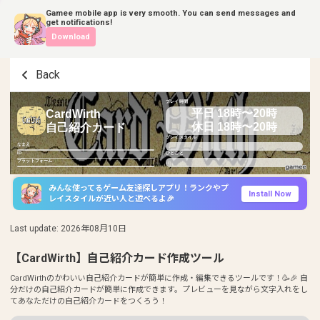
Gamee mobile app is very smooth. You can send messages and
get notifications!
Download
Back
プレイ時間
平日 18時〜20時
CardWirth
休日 18時〜20時
自己紹介カード
プレイスタイル
なまえ
ID
ひとこと
プラットフォーム
みんな使ってるゲーム友達探しアプリ！ランクやプ
Install Now
レイスタイルが近い人と遊べるよ🎉
Last update
:
2026年08月10日
【CardWirth】自己紹介カード作成ツール
CardWirthのかわいい自己紹介カードが簡単に作成・編集できるツールです！🥳🎉 自
分だけの自己紹介カードが簡単に作成できます。プレビューを見ながら文字入れをし
てあなただけの自己紹介カードをつくろう！