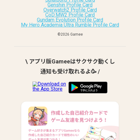
Genshin Profile Card
Overwatch2 Profile Card
CoD:MW2 Profile Card
Gundam Evolution Profile Card
My Hero Academia Ultra Rumble Profile Card
©︎2026 Gamee
\ アプリ版Gameeはサクサク動くし
通知も受け取れるよ🥳 /