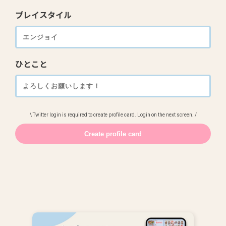
プレイスタイル
ひとこと
\ Twitter login is required to create profile card. Login on the next screen. /