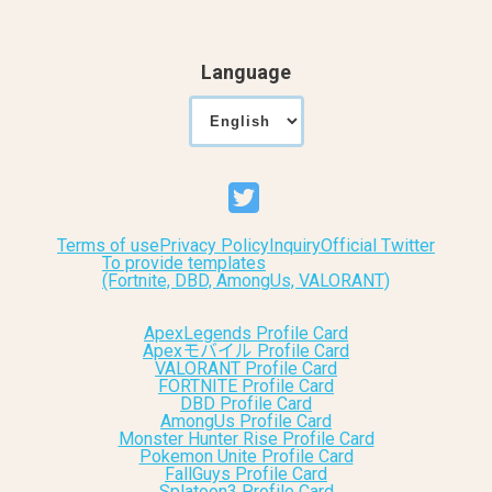
Language
Terms of use
Privacy Policy
Inquiry
Official Twitter
To provide templates
(Fortnite, DBD, AmongUs, VALORANT)
ApexLegends Profile Card
Apexモバイル Profile Card
VALORANT Profile Card
FORTNITE Profile Card
DBD Profile Card
AmongUs Profile Card
Monster Hunter Rise Profile Card
Pokemon Unite Profile Card
FallGuys Profile Card
Splatoon3 Profile Card