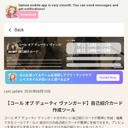
Gamee mobile app is very smooth. You can send messages and
get notifications!
Download
Back
プレイ時間
平日 18時〜20時
コール オブ デューティ ヴァンガ
ード
休日 18時〜20時
自己紹介カード
プレイスタイル
なまえ
ID
ひとこと
プラットフォーム
みんな使ってるゲーム友達探しアプリ！ランクやプ
Install Now
レイスタイルが近い人と遊べるよ🎉
Last update
:
2026年08月10日
【コール オブ デューティ ヴァンガード】自己紹介カード
作成ツール
コール オブ デューティ ヴァンガードのかわいい自己紹介カードが簡単に作成・編集
できるツールです！🥳🎉 自分だけの自己紹介カードが簡単に作成できます。プレビュ
ーを見ながら文字入れをしてあなただけの自己紹介カードをつくろう！