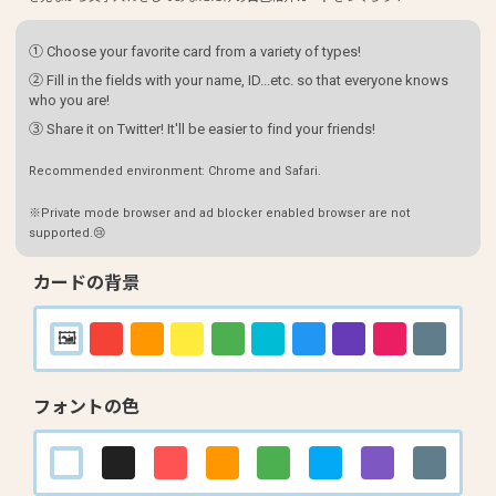
① Choose your favorite card from a variety of types!
② Fill in the fields with your name, ID...etc. so that everyone knows
who you are!
③ Share it on Twitter! It'll be easier to find your friends!
Recommended environment: Chrome and Safari.
※Private mode browser and ad blocker enabled browser are not
supported.😢
カードの背景
フォントの色