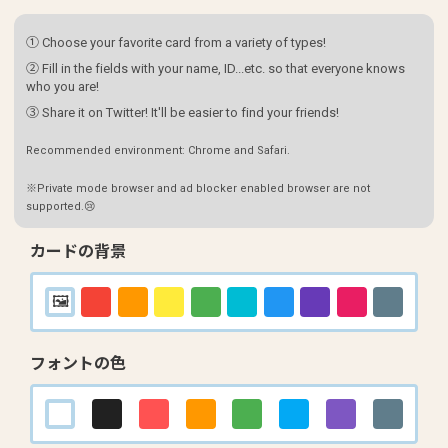
① Choose your favorite card from a variety of types!
② Fill in the fields with your name, ID...etc. so that everyone knows
who you are!
③ Share it on Twitter! It'll be easier to find your friends!
Recommended environment: Chrome and Safari.
※Private mode browser and ad blocker enabled browser are not
supported.😢
カードの背景
フォントの色