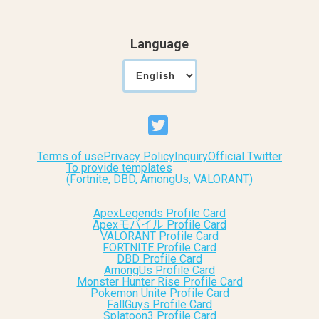
Language
Terms of use
Privacy Policy
Inquiry
Official Twitter
To provide templates
(Fortnite, DBD, AmongUs, VALORANT)
ApexLegends Profile Card
Apexモバイル Profile Card
VALORANT Profile Card
FORTNITE Profile Card
DBD Profile Card
AmongUs Profile Card
Monster Hunter Rise Profile Card
Pokemon Unite Profile Card
FallGuys Profile Card
Splatoon3 Profile Card