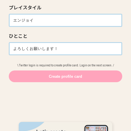
プレイスタイル
ひとこと
\ Twitter login is required to create profile card. Login on the next screen. /