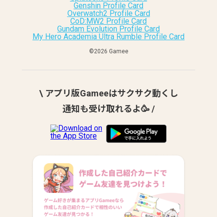
Genshin Profile Card
Overwatch2 Profile Card
CoD:MW2 Profile Card
Gundam Evolution Profile Card
My Hero Academia Ultra Rumble Profile Card
©︎2026 Gamee
\ アプリ版Gameeはサクサク動くし
通知も受け取れるよ🥳 /