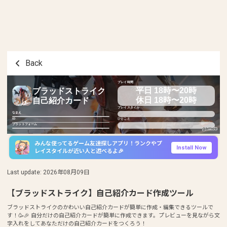
Back
プレイ時間
平日 18時〜20時
ブラッドストライク
休日 18時〜20時
自己紹介カード
プレイスタイル
なまえ
ID
ひとこと
プラットフォーム
みんな使ってるゲーム友達探しアプリ！ランクやプ
Install Now
レイスタイルが近い人と遊べるよ🎉
Last update
:
2026年08月09日
【ブラッドストライク】自己紹介カード作成ツール
ブラッドストライクのかわいい自己紹介カードが簡単に作成・編集できるツールで
す！🥳🎉 自分だけの自己紹介カードが簡単に作成できます。プレビューを見ながら文
字入れをしてあなただけの自己紹介カードをつくろう！