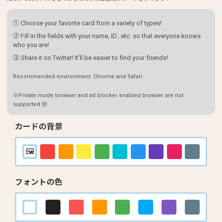
① Choose your favorite card from a variety of types!
② Fill in the fields with your name, ID...etc. so that everyone knows
who you are!
③ Share it on Twitter! It'll be easier to find your friends!
Recommended environment: Chrome and Safari.
※Private mode browser and ad blocker enabled browser are not
supported.😢
カードの背景
フォントの色