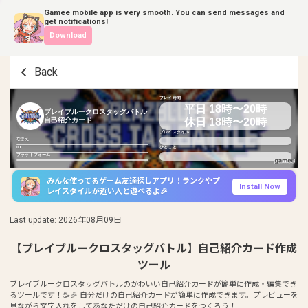
Gamee mobile app is very smooth. You can send messages and
get notifications!
Download
Back
プレイ時間
平日 18時〜20時
ブレイブルークロスタッグバトル
休日 18時〜20時
自己紹介カード
プレイスタイル
なまえ
ID
ひとこと
プラットフォーム
みんな使ってるゲーム友達探しアプリ！ランクやプ
Install Now
レイスタイルが近い人と遊べるよ🎉
Last update
:
2026年08月09日
【ブレイブルークロスタッグバトル】自己紹介カード作成
ツール
ブレイブルークロスタッグバトルのかわいい自己紹介カードが簡単に作成・編集でき
るツールです！🥳🎉 自分だけの自己紹介カードが簡単に作成できます。プレビューを
見ながら文字入れをしてあなただけの自己紹介カードをつくろう！