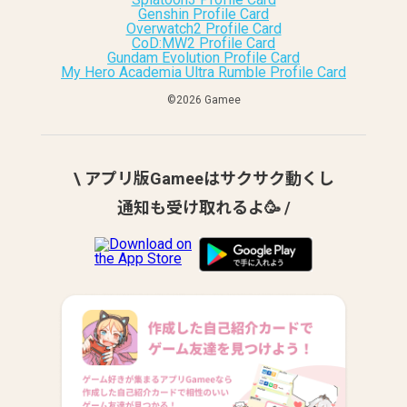
Genshin Profile Card
Overwatch2 Profile Card
CoD:MW2 Profile Card
Gundam Evolution Profile Card
My Hero Academia Ultra Rumble Profile Card
©︎2026 Gamee
\ アプリ版Gameeはサクサク動くし
通知も受け取れるよ🥳 /