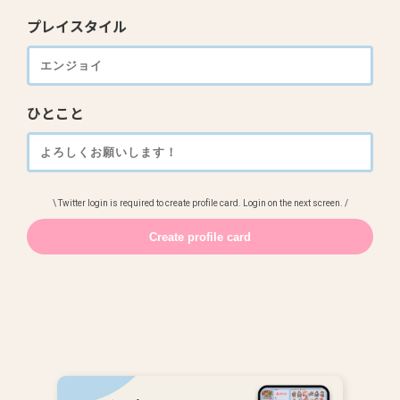
プレイスタイル
ひとこと
\ Twitter login is required to create profile card. Login on the next screen. /