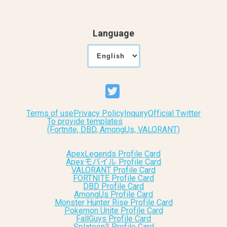
Language
Terms of use
Privacy Policy
Inquiry
Official Twitter
To provide templates
(Fortnite, DBD, AmongUs, VALORANT)
ApexLegends Profile Card
Apexモバイル Profile Card
VALORANT Profile Card
FORTNITE Profile Card
DBD Profile Card
AmongUs Profile Card
Monster Hunter Rise Profile Card
Pokemon Unite Profile Card
FallGuys Profile Card
Splatoon3 Profile Card