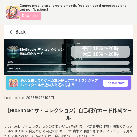
Gamee mobile app is very smooth. You can send messages and
get notifications!
Download
Back
プレイ時間
平日 18時〜20時
BioShock: ザ・コレクション
休日 18時〜20時
自己紹介カード
プレイスタイル
なまえ
ID
ひとこと
プラットフォーム
みんな使ってるゲーム友達探しアプリ！ランクやプ
Install Now
レイスタイルが近い人と遊べるよ🎉
Last update
:
2026年08月08日
【BioShock: ザ・コレクション】自己紹介カード作成ツー
ル
BioShock: ザ・コレクションのかわいい自己紹介カードが簡単に作成・編集できるツ
ールです！🥳🎉 自分だけの自己紹介カードが簡単に作成できます。プレビューを見な
がら文字入れをしてあなただけの自己紹介カードをつくろう！