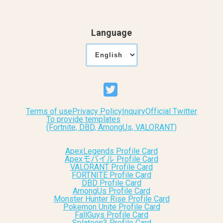
Language
Terms of use
Privacy Policy
Inquiry
Official Twitter
To provide templates
(Fortnite, DBD, AmongUs, VALORANT)
ApexLegends Profile Card
Apexモバイル Profile Card
VALORANT Profile Card
FORTNITE Profile Card
DBD Profile Card
AmongUs Profile Card
Monster Hunter Rise Profile Card
Pokemon Unite Profile Card
FallGuys Profile Card
Splatoon3 Profile Card