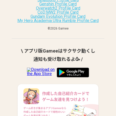
Genshin Profile Card
Overwatch2 Profile Card
CoD:MW2 Profile Card
Gundam Evolution Profile Card
My Hero Academia Ultra Rumble Profile Card
©︎2026 Gamee
\ アプリ版Gameeはサクサク動くし
通知も受け取れるよ🥳 /