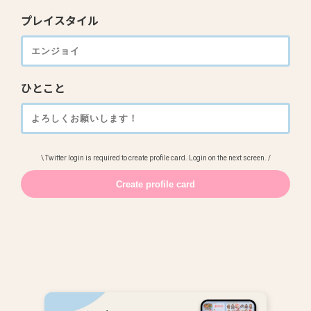
プレイスタイル
ひとこと
\ Twitter login is required to create profile card. Login on the next screen. /