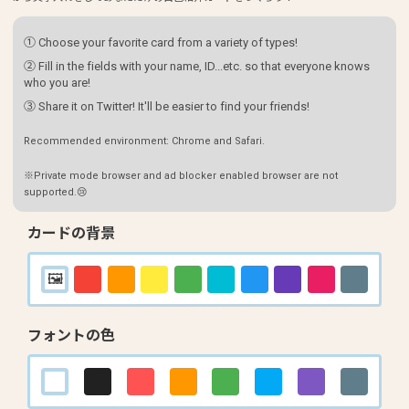
① Choose your favorite card from a variety of types!
② Fill in the fields with your name, ID...etc. so that everyone knows
who you are!
③ Share it on Twitter! It'll be easier to find your friends!
Recommended environment: Chrome and Safari.
※Private mode browser and ad blocker enabled browser are not
supported.😢
カードの背景
フォントの色