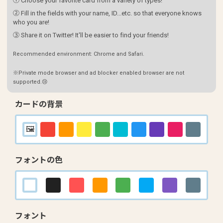
① Choose your favorite card from a variety of types!
② Fill in the fields with your name, ID...etc. so that everyone knows
who you are!
③ Share it on Twitter! It'll be easier to find your friends!
Recommended environment: Chrome and Safari.
※Private mode browser and ad blocker enabled browser are not
supported.😢
カードの背景
フォントの色
フォント