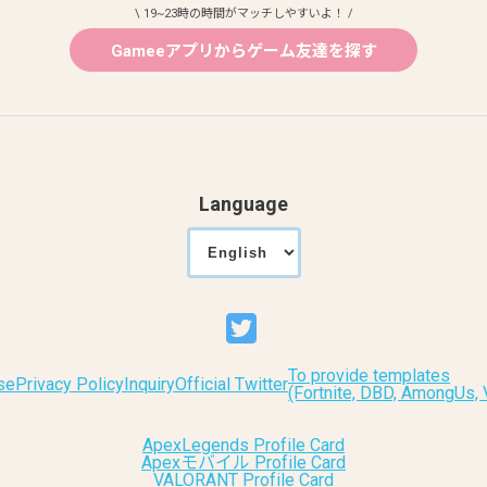
\ 19~23時の時間がマッチしやすいよ！ /
Gameeアプリからゲーム友達を探す
Language
To provide templates
se
Privacy Policy
Inquiry
Official Twitter
(Fortnite, DBD, AmongUs
ApexLegends Profile Card
Apexモバイル Profile Card
VALORANT Profile Card