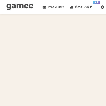
注目
Profile Card
広めたい神ゲー