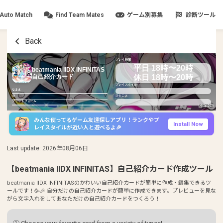
Auto Match
Find Team Mates
ゲーム別募集
診断ツール
Back
プレイ時間
平日 18時〜20時
beatmania IIDX INFINITAS
休日 18時〜20時
自己紹介カード
プレイスタイル
なまえ
ID
ひとこと
プラットフォーム
みんな使ってるゲーム友達探しアプリ！ランクやプ
Install Now
レイスタイルが近い人と遊べるよ🎉
Last update
:
2026年08月06日
【beatmania IIDX INFINITAS】自己紹介カード作成ツール
beatmania IIDX INFINITASのかわいい自己紹介カードが簡単に作成・編集できるツ
ールです！🥳🎉 自分だけの自己紹介カードが簡単に作成できます。プレビューを見な
がら文字入れをしてあなただけの自己紹介カードをつくろう！