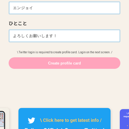
ひとこと
\ Twitter login is required to create profile card. Login on the next screen. /