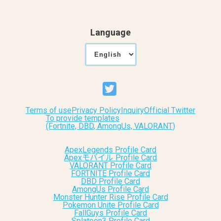
Language
Terms of use
Privacy Policy
Inquiry
Official Twitter
To provide templates
(Fortnite, DBD, AmongUs, VALORANT)
ApexLegends Profile Card
Apexモバイル Profile Card
VALORANT Profile Card
FORTNITE Profile Card
DBD Profile Card
AmongUs Profile Card
Monster Hunter Rise Profile Card
Pokemon Unite Profile Card
FallGuys Profile Card
Splatoon3 Profile Card