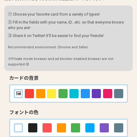
① Choose your favorite card from a variety of types!
② Fill in the fields with your name, ID...etc. so that everyone knows
who you are!
③ Share it on Twitter! It'll be easier to find your friends!
Recommended environment: Chrome and Safari.
※Private mode browser and ad blocker enabled browser are not
supported.😢
カードの背景
フォントの色