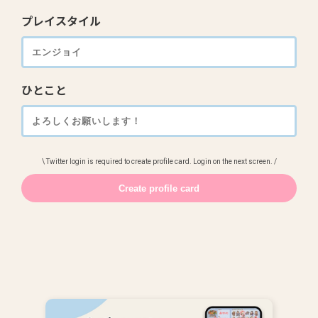
プレイスタイル
ひとこと
\ Twitter login is required to create profile card. Login on the next screen. /