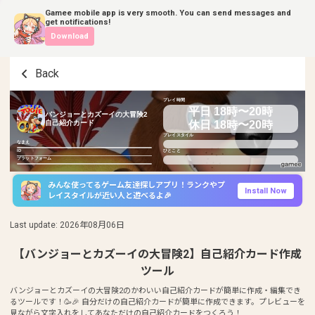
Gamee mobile app is very smooth. You can send messages and
get notifications!
Download
Back
プレイ時間
平日 18時〜20時
バンジョーとカズーイの大冒険2
休日 18時〜20時
自己紹介カード
プレイスタイル
なまえ
ID
ひとこと
プラットフォーム
みんな使ってるゲーム友達探しアプリ！ランクやプ
Install Now
レイスタイルが近い人と遊べるよ🎉
Last update
:
2026年08月06日
【バンジョーとカズーイの大冒険2】自己紹介カード作成
ツール
バンジョーとカズーイの大冒険2のかわいい自己紹介カードが簡単に作成・編集でき
るツールです！🥳🎉 自分だけの自己紹介カードが簡単に作成できます。プレビューを
見ながら文字入れをしてあなただけの自己紹介カードをつくろう！