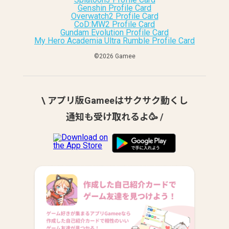
Genshin Profile Card
Overwatch2 Profile Card
CoD:MW2 Profile Card
Gundam Evolution Profile Card
My Hero Academia Ultra Rumble Profile Card
©︎2026 Gamee
\ アプリ版Gameeはサクサク動くし
通知も受け取れるよ🥳 /