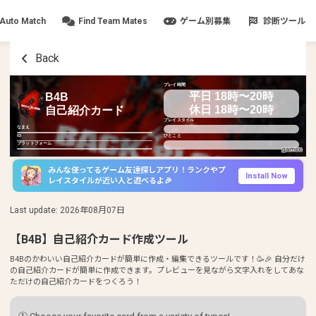
Auto Match
Find Team Mates
ゲーム別募集
診断ツール
Back
プレイ時間
平日 18時〜20時
B4B
休日 18時〜20時
自己紹介カード
プレイスタイル
なまえ
ID
ひとこと
プラットフォーム
みんな使ってるゲーム友達探しアプリ！ランクやプ
Install Now
レイスタイルが近い人と遊べるよ🎉
Last update
:
2026年08月07日
【B4B】自己紹介カード作成ツール
B4Bのかわいい自己紹介カードが簡単に作成・編集できるツールです！🥳🎉 自分だけ
の自己紹介カードが簡単に作成できます。プレビューを見ながら文字入れをしてあな
ただけの自己紹介カードをつくろう！