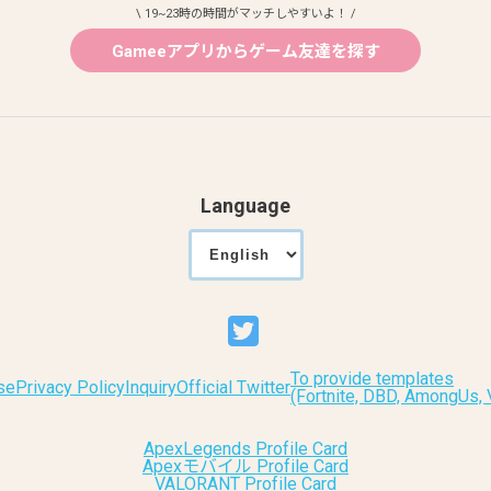
\ 19~23時の時間がマッチしやすいよ！ /
Gameeアプリからゲーム友達を探す
Language
To provide templates
se
Privacy Policy
Inquiry
Official Twitter
(Fortnite, DBD, AmongUs
ApexLegends Profile Card
Apexモバイル Profile Card
VALORANT Profile Card