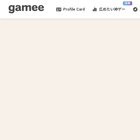
注目
Profile Card
広めたい神ゲー