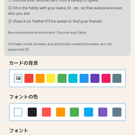
① Choose your favorite card from a variety of types!
② Fill in the fields with your name, ID...etc. so that everyone knows
who you are!
③ Share it on Twitter! It'll be easier to find your friends!
Recommended environment: Chrome and Safari.
※Private mode browser and ad blocker enabled browser are not
supported.😢
カードの背景
フォントの色
フォント