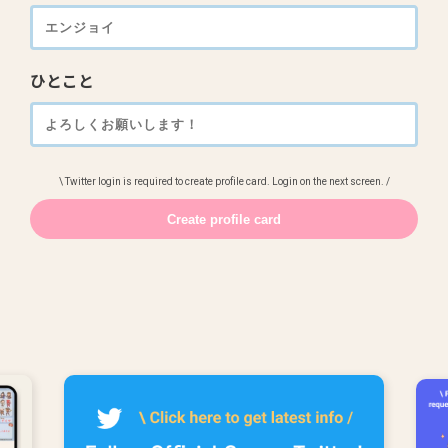
ひとこと
\ Twitter login is required to create profile card. Login on the next screen. /