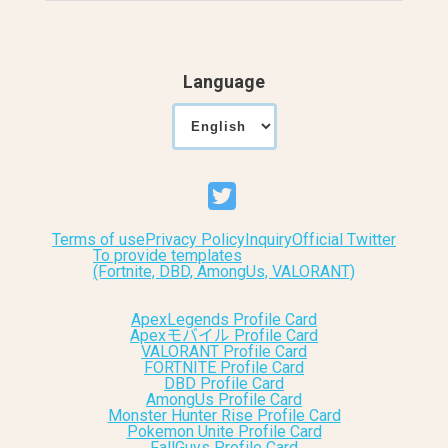
Language
Terms of use
Privacy Policy
Inquiry
Official Twitter
To provide templates
(Fortnite, DBD, AmongUs, VALORANT)
ApexLegends Profile Card
Apexモバイル Profile Card
VALORANT Profile Card
FORTNITE Profile Card
DBD Profile Card
AmongUs Profile Card
Monster Hunter Rise Profile Card
Pokemon Unite Profile Card
FallGuys Profile Card