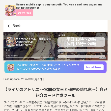
Gamee mobile app is very smooth. You can send messages and
get notifications!
Download
Back
プレイ時間
平日 18時〜20時
ライザのアトリエ ～常闇の女王
と秘密の隠れ家～
休日 18時〜20時
自己紹介カード
プレイスタイル
なまえ
ID
ひとこと
プラットフォーム
みんな使ってるゲーム友達探しアプリ！ランクやプ
Install Now
レイスタイルが近い人と遊べるよ🎉
Last update
:
2026年08月07日
【ライザのアトリエ ～常闇の女王と秘密の隠れ家～】自己
紹介カード作成ツール
ライザのアトリエ ～常闇の女王と秘密の隠れ家～のかわいい自己紹介カードが簡単
に作成・編集できるツールです！🥳🎉 自分だけの自己紹介カードが簡単に作成でき
ます。プレビューを見ながら文字入れをしてあなただけの自己紹介カードをつくろ