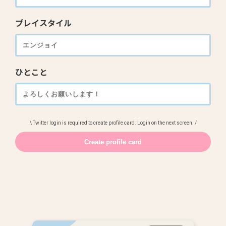
プレイスタイル
ひとこと
\ Twitter login is required to create profile card. Login on the next screen. /