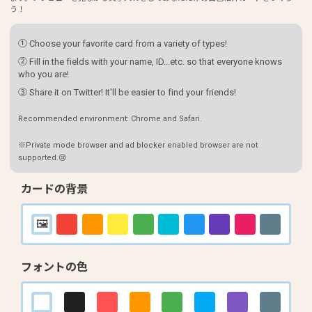
う！
① Choose your favorite card from a variety of types!
② Fill in the fields with your name, ID...etc. so that everyone knows
who you are!
③ Share it on Twitter! It'll be easier to find your friends!
Recommended environment: Chrome and Safari.
※Private mode browser and ad blocker enabled browser are not
supported.😢
カードの背景
フォントの色