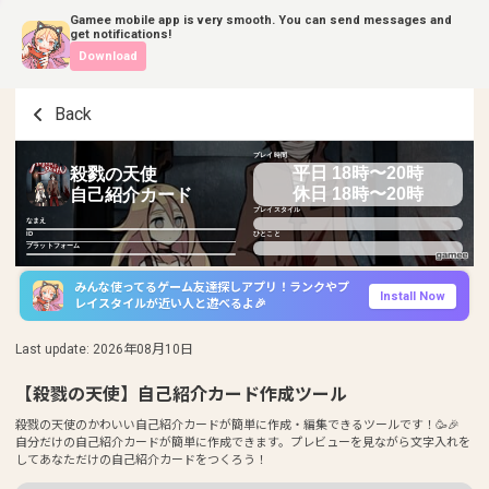
Gamee mobile app is very smooth. You can send messages and
get notifications!
Download
Back
プレイ時間
平日 18時〜20時
殺戮の天使
休日 18時〜20時
自己紹介カード
プレイスタイル
なまえ
ID
ひとこと
プラットフォーム
みんな使ってるゲーム友達探しアプリ！ランクやプ
Install Now
レイスタイルが近い人と遊べるよ🎉
Last update
:
2026年08月10日
【殺戮の天使】自己紹介カード作成ツール
殺戮の天使のかわいい自己紹介カードが簡単に作成・編集できるツールです！🥳🎉
自分だけの自己紹介カードが簡単に作成できます。プレビューを見ながら文字入れを
してあなただけの自己紹介カードをつくろう！