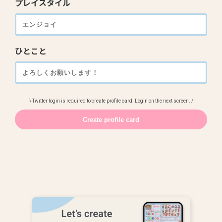
プレイスタイル
ひとこと
\ Twitter login is required to create profile card. Login on the next screen. /