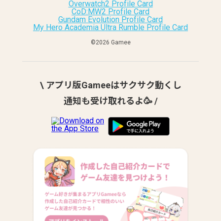
Overwatch2 Profile Card
CoD:MW2 Profile Card
Gundam Evolution Profile Card
My Hero Academia Ultra Rumble Profile Card
©︎2026 Gamee
\ アプリ版Gameeはサクサク動くし
通知も受け取れるよ🥳 /