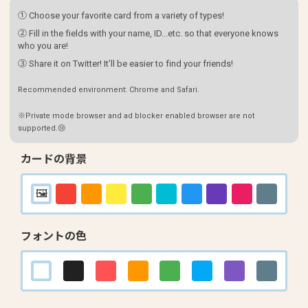
① Choose your favorite card from a variety of types!
② Fill in the fields with your name, ID...etc. so that everyone knows
who you are!
③ Share it on Twitter! It'll be easier to find your friends!
Recommended environment: Chrome and Safari.
※Private mode browser and ad blocker enabled browser are not
supported.😢
カードの背景
フォントの色