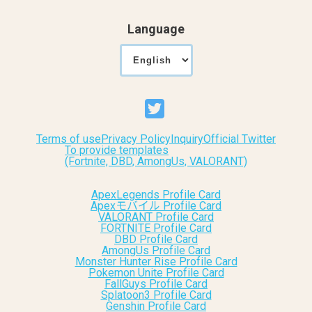
Language
Terms of use
Privacy Policy
Inquiry
Official Twitter
To provide templates
(Fortnite, DBD, AmongUs, VALORANT)
ApexLegends Profile Card
Apexモバイル Profile Card
VALORANT Profile Card
FORTNITE Profile Card
DBD Profile Card
AmongUs Profile Card
Monster Hunter Rise Profile Card
Pokemon Unite Profile Card
FallGuys Profile Card
Splatoon3 Profile Card
Genshin Profile Card