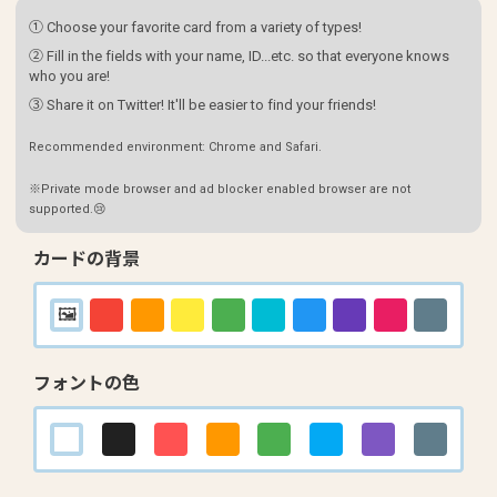
① Choose your favorite card from a variety of types!
② Fill in the fields with your name, ID...etc. so that everyone knows
who you are!
③ Share it on Twitter! It'll be easier to find your friends!
Recommended environment: Chrome and Safari.
※Private mode browser and ad blocker enabled browser are not
supported.😢
カードの背景
フォントの色