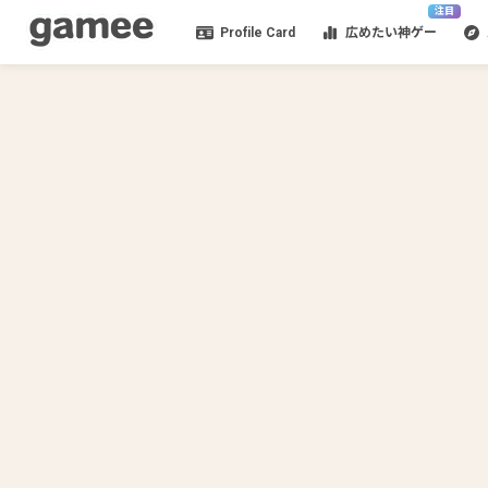
注目
Profile Card
広めたい神ゲー