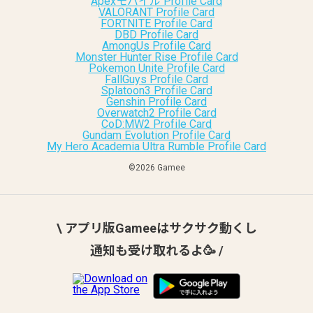
Apexモバイル Profile Card
VALORANT Profile Card
FORTNITE Profile Card
DBD Profile Card
AmongUs Profile Card
Monster Hunter Rise Profile Card
Pokemon Unite Profile Card
FallGuys Profile Card
Splatoon3 Profile Card
Genshin Profile Card
Overwatch2 Profile Card
CoD:MW2 Profile Card
Gundam Evolution Profile Card
My Hero Academia Ultra Rumble Profile Card
©︎2026 Gamee
\ アプリ版Gameeはサクサク動くし
通知も受け取れるよ🥳 /