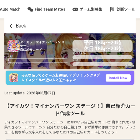
Auto Match
Find Team Mates
ゲーム別募集
診断ツール
Back
プレイ時間
平日 18時〜20時
アイカツ！マイナンバーワン ス
テージ！
休日 18時〜20時
自己紹介カード
プレイスタイル
なまえ
ID
ひとこと
プラットフォーム
みんな使ってるゲーム友達探しアプリ！ランクやプ
Install Now
レイスタイルが近い人と遊べるよ🎉
Last update
:
2026年08月07日
【アイカツ！マイナンバーワン ステージ！】自己紹介カー
ド作成ツール
アイカツ！マイナンバーワン ステージ！のかわいい自己紹介カードが簡単に作成・編
集できるツールです！🥳🎉 自分だけの自己紹介カードが簡単に作成できます。プレビ
ューを見ながら文字入れをしてあなただけの自己紹介カードをつくろう！