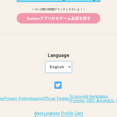
\ 19~23時の時間がマッチしやすいよ！ /
Gameeアプリからゲーム友達を探す
Language
To provide templates
se
Privacy Policy
Inquiry
Official Twitter
(Fortnite, DBD, AmongUs
ApexLegends Profile Card