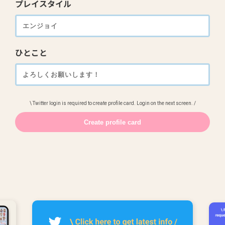
プレイスタイル
ひとこと
\ Twitter login is required to create profile card. Login on the next screen. /