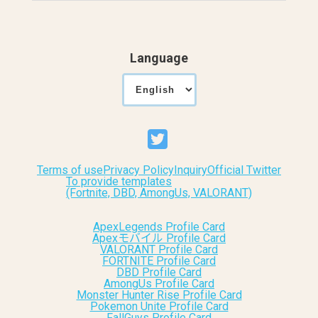
Language
Terms of use
Privacy Policy
Inquiry
Official Twitter
To provide templates
(Fortnite, DBD, AmongUs, VALORANT)
ApexLegends Profile Card
Apexモバイル Profile Card
VALORANT Profile Card
FORTNITE Profile Card
DBD Profile Card
AmongUs Profile Card
Monster Hunter Rise Profile Card
Pokemon Unite Profile Card
FallGuys Profile Card