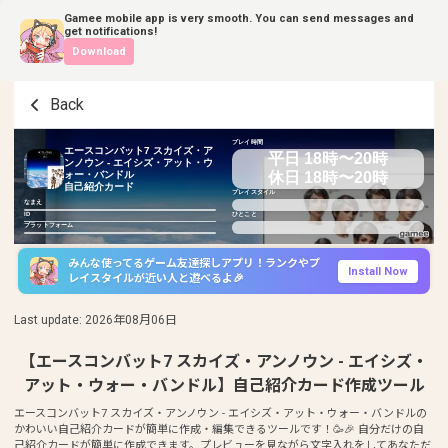
Gamee mobile app is very smooth. You can send messages and
get notifications!
Download
Back
プレイ時間
エースコンバット7 スカイズ・ア
平日 18時〜20時
ンノウン - エイシズ・アット・ウ
休日 18時〜20時
ォー・バンドル
自己紹介カード
プレイスタイル
なまえ
ID
ひとこと
プラットフォーム
みんな使ってるゲーム友達探しアプリ！ランクやプ
Install Now
レイスタイルが近い人と遊べるよ🎉
Last update
:
2026年08月06日
【エースコンバット7 スカイズ・アンノウン - エイシズ・
アット・ウォー・バンドル】自己紹介カード作成ツール
エースコンバット7 スカイズ・アンノウン - エイシズ・アット・ウォー・バンドルの
かわいい自己紹介カードが簡単に作成・編集できるツールです！🥳🎉 自分だけの自
己紹介カードが簡単に作成できます。プレビューを見ながら文字入れをしてあなただ