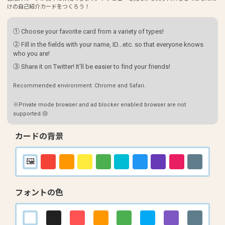
けの自己紹介カードをつくろう！
① Choose your favorite card from a variety of types!
② Fill in the fields with your name, ID...etc. so that everyone knows
who you are!
③ Share it on Twitter! It'll be easier to find your friends!
Recommended environment: Chrome and Safari.
※Private mode browser and ad blocker enabled browser are not
supported.😢
カードの背景
フォントの色