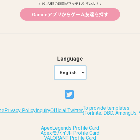
\ 19~23時の時間がマッチしやすいよ！ /
Gameeアプリからゲーム友達を探す
Language
To provide templates
se
Privacy Policy
Inquiry
Official Twitter
(Fortnite, DBD, AmongUs
ApexLegends Profile Card
Apexモバイル Profile Card
VALORANT Profile Card