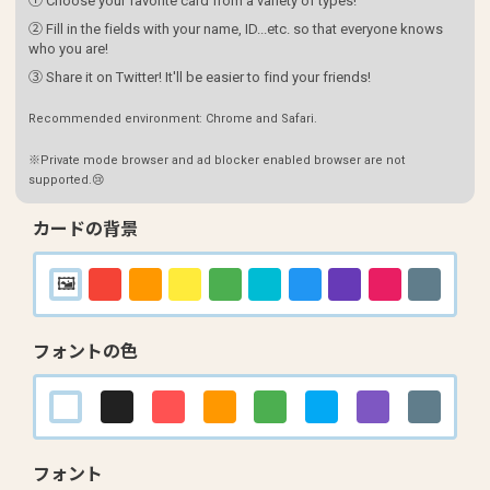
① Choose your favorite card from a variety of types!
② Fill in the fields with your name, ID...etc. so that everyone knows
who you are!
③ Share it on Twitter! It'll be easier to find your friends!
Recommended environment: Chrome and Safari.
※Private mode browser and ad blocker enabled browser are not
supported.😢
カードの背景
フォントの色
フォント