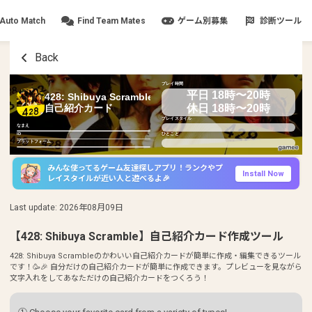
Auto Match
Find Team Mates
ゲーム別募集
診断ツール
Back
プレイ時間
平日 18時〜20時
428: Shibuya Scramble
休日 18時〜20時
自己紹介カード
プレイスタイル
なまえ
ID
ひとこと
プラットフォーム
みんな使ってるゲーム友達探しアプリ！ランクやプ
Install Now
レイスタイルが近い人と遊べるよ🎉
Last update
:
2026年08月09日
【428: Shibuya Scramble】自己紹介カード作成ツール
428: Shibuya Scrambleのかわいい自己紹介カードが簡単に作成・編集できるツール
です！🥳🎉 自分だけの自己紹介カードが簡単に作成できます。プレビューを見ながら
文字入れをしてあなただけの自己紹介カードをつくろう！