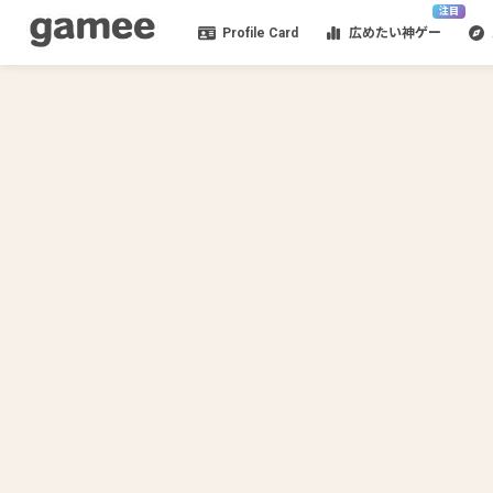
注目
Profile Card
広めたい神ゲー