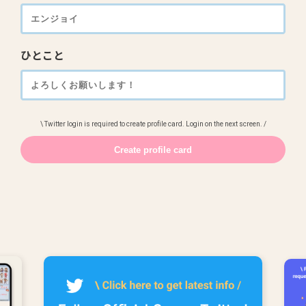
ひとこと
\ Twitter login is required to create profile card. Login on the next screen. /