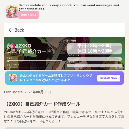
Gamee mobile app is very smooth. You can send messages and
get notifications!
Download
Back
プレイ時間
平日 18時〜20時
2XKO
休日 18時〜20時
自己紹介カード
プレイスタイル
なまえ
ID
ひとこと
プラットフォーム
みんな使ってるゲーム友達探しアプリ！ランクやプ
Install Now
レイスタイルが近い人と遊べるよ🎉
Last update
:
2026年08月08日
【2XKO】自己紹介カード作成ツール
2XKOのかわいい自己紹介カードが簡単に作成・編集できるツールです！🥳🎉 自分だ
けの自己紹介カードが簡単に作成できます。プレビューを見ながら文字入れをしてあ
なただけの自己紹介カードをつくろう！