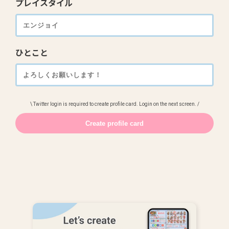
プレイスタイル
ひとこと
\ Twitter login is required to create profile card. Login on the next screen. /