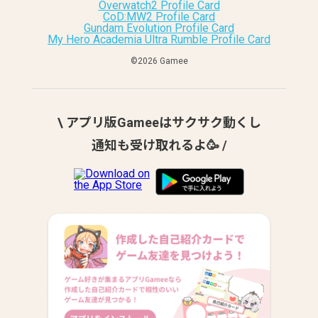
Overwatch2 Profile Card
CoD:MW2 Profile Card
Gundam Evolution Profile Card
My Hero Academia Ultra Rumble Profile Card
©︎2026 Gamee
\ アプリ版Gameeはサクサク動くし
通知も受け取れるよ🥳 /