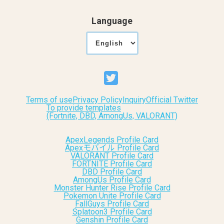
Language
Terms of use
Privacy Policy
Inquiry
Official Twitter
To provide templates
(Fortnite, DBD, AmongUs, VALORANT)
ApexLegends Profile Card
Apexモバイル Profile Card
VALORANT Profile Card
FORTNITE Profile Card
DBD Profile Card
AmongUs Profile Card
Monster Hunter Rise Profile Card
Pokemon Unite Profile Card
FallGuys Profile Card
Splatoon3 Profile Card
Genshin Profile Card