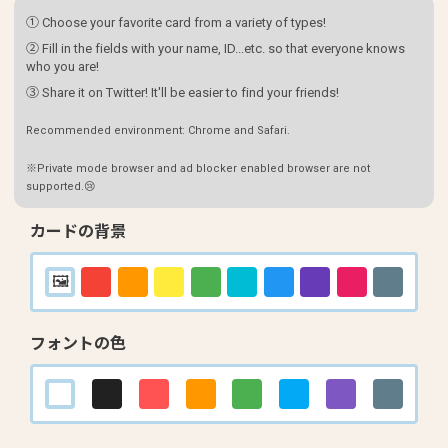
① Choose your favorite card from a variety of types!
② Fill in the fields with your name, ID...etc. so that everyone knows
who you are!
③ Share it on Twitter! It'll be easier to find your friends!
Recommended environment: Chrome and Safari.
※Private mode browser and ad blocker enabled browser are not
supported.😢
カードの背景
フォントの色