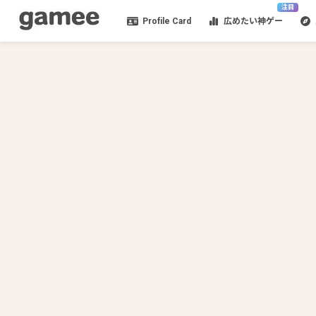
注目
Profile Card
広めたい神ゲー