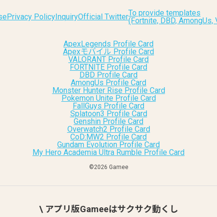
To provide templates
se
Privacy Policy
Inquiry
Official Twitter
(Fortnite, DBD, AmongUs
ApexLegends Profile Card
Apexモバイル Profile Card
VALORANT Profile Card
FORTNITE Profile Card
DBD Profile Card
AmongUs Profile Card
Monster Hunter Rise Profile Card
Pokemon Unite Profile Card
FallGuys Profile Card
Splatoon3 Profile Card
Genshin Profile Card
Overwatch2 Profile Card
CoD:MW2 Profile Card
Gundam Evolution Profile Card
My Hero Academia Ultra Rumble Profile Card
©︎2026 Gamee
\ アプリ版Gameeはサクサク動くし