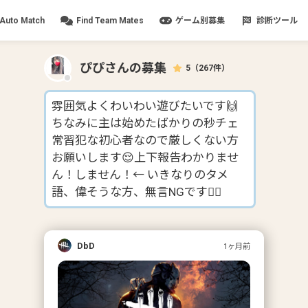
Auto Match
Find Team Mates
ゲーム別募集
診断ツール
ぴぴ
さんの募集
5
（
267
件）
雰囲気よくわいわい遊びたいです🙌
ちなみに主は始めたばかりの秒チェ
常習犯な初心者なので厳しくない方
お願いします😌上下報告わかりませ
ん！しません！← いきなりのタメ
語、偉そうな方、無言NGです🙅‍♀️
DbD
1ヶ月前