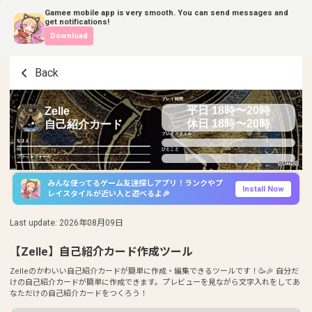
Gamee mobile app is very smooth. You can send messages and
get notifications!
Download
Back
プレイ時間
平日 18時〜20時
Zelle
休日 18時〜20時
自己紹介カード
プレイスタイル
なまえ
ID
ひとこと
プラットフォーム
みんな使ってるゲーム友達探しアプリ！ランクやプ
Install Now
レイスタイルが近い人と遊べるよ🎉
Last update
:
2026年08月09日
【Zelle】自己紹介カード作成ツール
Zelleのかわいい自己紹介カードが簡単に作成・編集できるツールです！🥳🎉 自分だ
けの自己紹介カードが簡単に作成できます。プレビューを見ながら文字入れをしてあ
なただけの自己紹介カードをつくろう！