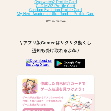
Overwatch2 Profile Card
CoD:MW2 Profile Card
Gundam Evolution Profile Card
My Hero Academia Ultra Rumble Profile Card
©︎2026 Gamee
\ アプリ版Gameeはサクサク動くし
通知も受け取れるよ🥳 /