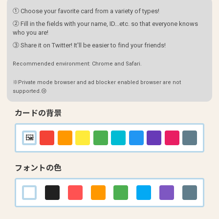
① Choose your favorite card from a variety of types!
② Fill in the fields with your name, ID...etc. so that everyone knows
who you are!
③ Share it on Twitter! It'll be easier to find your friends!
Recommended environment: Chrome and Safari.
※Private mode browser and ad blocker enabled browser are not
supported.😢
カードの背景
フォントの色