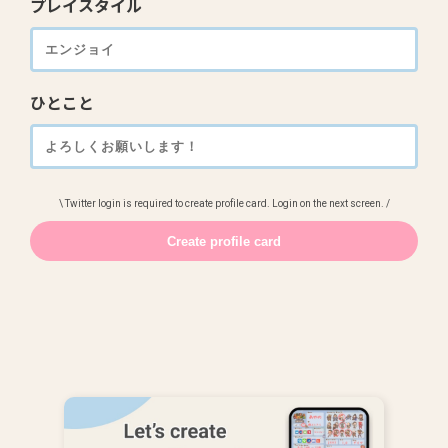
プレイスタイル
ひとこと
\ Twitter login is required to create profile card. Login on the next screen. /