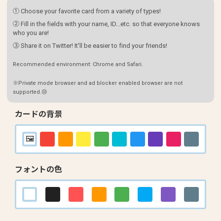
① Choose your favorite card from a variety of types!
② Fill in the fields with your name, ID...etc. so that everyone knows
who you are!
③ Share it on Twitter! It'll be easier to find your friends!
Recommended environment: Chrome and Safari.
※Private mode browser and ad blocker enabled browser are not
supported.😢
カードの背景
フォントの色