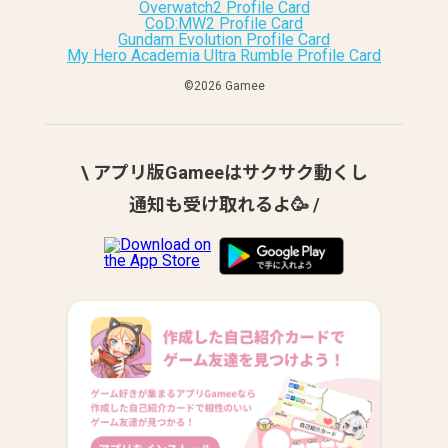
Overwatch2 Profile Card
CoD:MW2 Profile Card
Gundam Evolution Profile Card
My Hero Academia Ultra Rumble Profile Card
©︎2026 Gamee
\ アプリ版Gameeはサクサク動くし
通知も受け取れるよ🥳 /