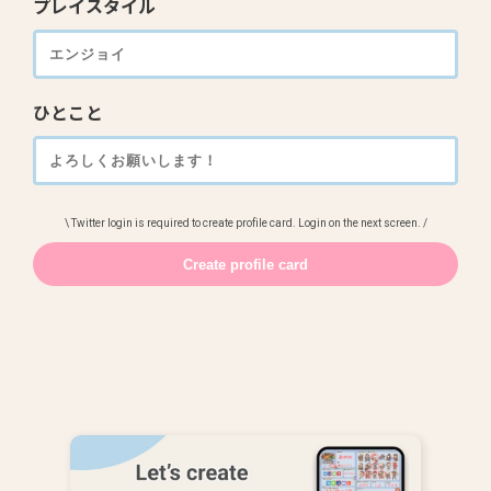
プレイスタイル
ひとこと
\ Twitter login is required to create profile card. Login on the next screen. /