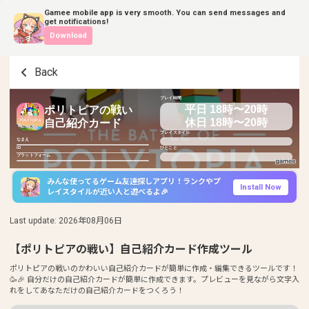
Gamee mobile app is very smooth. You can send messages and
get notifications!
Download
Back
プレイ時間
平日 18時〜20時
ポリトピアの戦い
休日 18時〜20時
自己紹介カード
プレイスタイル
なまえ
ID
ひとこと
プラットフォーム
みんな使ってるゲーム友達探しアプリ！ランクやプ
Install Now
レイスタイルが近い人と遊べるよ🎉
Last update
:
2026年08月06日
【ポリトピアの戦い】自己紹介カード作成ツール
ポリトピアの戦いのかわいい自己紹介カードが簡単に作成・編集できるツールです！
🥳🎉 自分だけの自己紹介カードが簡単に作成できます。プレビューを見ながら文字入
れをしてあなただけの自己紹介カードをつくろう！