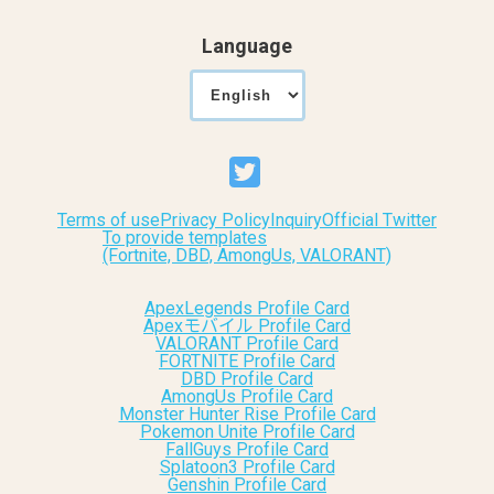
Language
Terms of use
Privacy Policy
Inquiry
Official Twitter
To provide templates
(Fortnite, DBD, AmongUs, VALORANT)
ApexLegends Profile Card
Apexモバイル Profile Card
VALORANT Profile Card
FORTNITE Profile Card
DBD Profile Card
AmongUs Profile Card
Monster Hunter Rise Profile Card
Pokemon Unite Profile Card
FallGuys Profile Card
Splatoon3 Profile Card
Genshin Profile Card