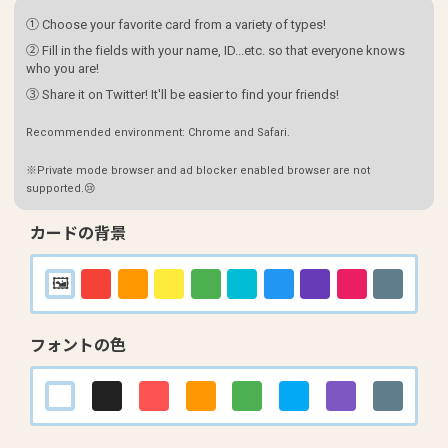
① Choose your favorite card from a variety of types!
② Fill in the fields with your name, ID...etc. so that everyone knows
who you are!
③ Share it on Twitter! It'll be easier to find your friends!
Recommended environment: Chrome and Safari.
※Private mode browser and ad blocker enabled browser are not
supported.😢
カードの背景
フォントの色