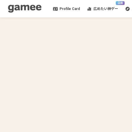
注目
Profile Card
広めたい神ゲー