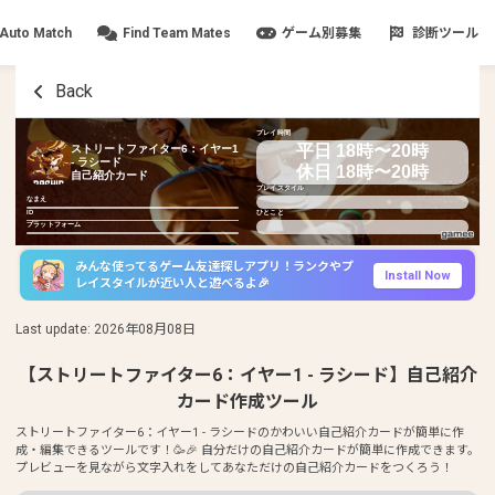
Auto Match
Find Team Mates
ゲーム別募集
診断ツール
Back
プレイ時間
平日 18時〜20時
ストリートファイター6：イヤー1
- ラシード
休日 18時〜20時
自己紹介カード
プレイスタイル
なまえ
ID
ひとこと
プラットフォーム
みんな使ってるゲーム友達探しアプリ！ランクやプ
Install Now
レイスタイルが近い人と遊べるよ🎉
Last update
:
2026年08月08日
【ストリートファイター6：イヤー1 - ラシード】自己紹介
カード作成ツール
ストリートファイター6：イヤー1 - ラシードのかわいい自己紹介カードが簡単に作
成・編集できるツールです！🥳🎉 自分だけの自己紹介カードが簡単に作成できます。
プレビューを見ながら文字入れをしてあなただけの自己紹介カードをつくろう！