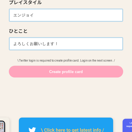
プレイスタイル
ひとこと
\ Twitter login is required to create profile card. Login on the next screen. /