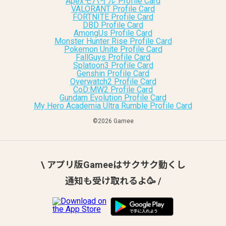
Apexモバイル Profile Card
VALORANT Profile Card
FORTNITE Profile Card
DBD Profile Card
AmongUs Profile Card
Monster Hunter Rise Profile Card
Pokemon Unite Profile Card
FallGuys Profile Card
Splatoon3 Profile Card
Genshin Profile Card
Overwatch2 Profile Card
CoD:MW2 Profile Card
Gundam Evolution Profile Card
My Hero Academia Ultra Rumble Profile Card
©︎2026 Gamee
\ アプリ版Gameeはサクサク動くし
通知も受け取れるよ🥳 /