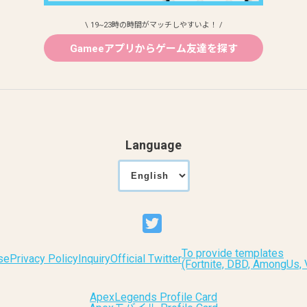
\ 19~23時の時間がマッチしやすいよ！ /
Gameeアプリからゲーム友達を探す
Language
To provide templates
se
Privacy Policy
Inquiry
Official Twitter
(Fortnite, DBD, AmongUs
ApexLegends Profile Card