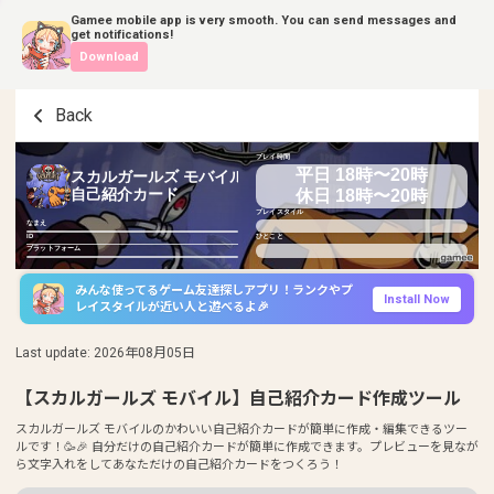
Gamee mobile app is very smooth. You can send messages and
get notifications!
Download
Back
プレイ時間
平日 18時〜20時
スカルガールズ モバイル
休日 18時〜20時
自己紹介カード
プレイスタイル
なまえ
ID
ひとこと
プラットフォーム
みんな使ってるゲーム友達探しアプリ！ランクやプ
Install Now
レイスタイルが近い人と遊べるよ🎉
Last update
:
2026年08月05日
【スカルガールズ モバイル】自己紹介カード作成ツール
スカルガールズ モバイルのかわいい自己紹介カードが簡単に作成・編集できるツー
ルです！🥳🎉 自分だけの自己紹介カードが簡単に作成できます。プレビューを見なが
ら文字入れをしてあなただけの自己紹介カードをつくろう！