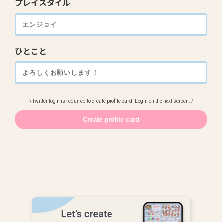
プレイスタイル
ひとこと
\ Twitter login is required to create profile card. Login on the next screen. /