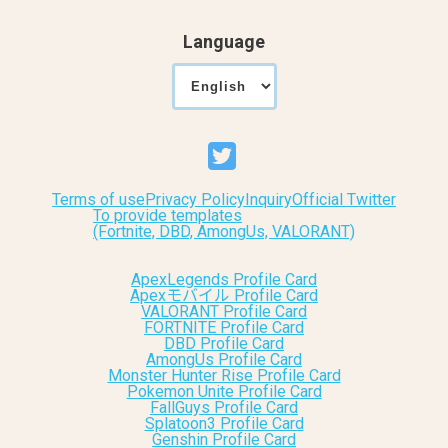
Language
Terms of use
Privacy Policy
Inquiry
Official Twitter
To provide templates
(Fortnite, DBD, AmongUs, VALORANT)
ApexLegends Profile Card
Apexモバイル Profile Card
VALORANT Profile Card
FORTNITE Profile Card
DBD Profile Card
AmongUs Profile Card
Monster Hunter Rise Profile Card
Pokemon Unite Profile Card
FallGuys Profile Card
Splatoon3 Profile Card
Genshin Profile Card