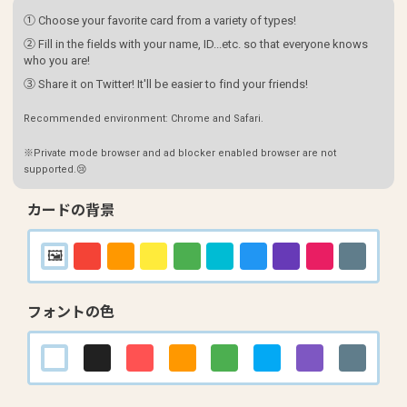
① Choose your favorite card from a variety of types!
② Fill in the fields with your name, ID...etc. so that everyone knows
who you are!
③ Share it on Twitter! It'll be easier to find your friends!
Recommended environment: Chrome and Safari.
※Private mode browser and ad blocker enabled browser are not
supported.😢
カードの背景
フォントの色