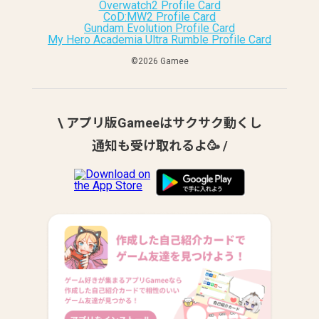
Overwatch2 Profile Card
CoD:MW2 Profile Card
Gundam Evolution Profile Card
My Hero Academia Ultra Rumble Profile Card
©︎2026 Gamee
\ アプリ版Gameeはサクサク動くし
通知も受け取れるよ🥳 /