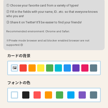
① Choose your favorite card from a variety of types!
② Fill in the fields with your name, ID...etc. so that everyone knows
who you are!
③ Share it on Twitter! It'll be easier to find your friends!
Recommended environment: Chrome and Safari.
※Private mode browser and ad blocker enabled browser are not
supported.😢
カードの背景
フォントの色