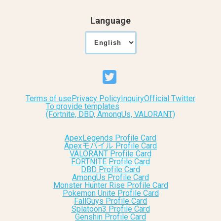
Language
Terms of use
Privacy Policy
Inquiry
Official Twitter
To provide templates
(Fortnite, DBD, AmongUs, VALORANT)
ApexLegends Profile Card
Apexモバイル Profile Card
VALORANT Profile Card
FORTNITE Profile Card
DBD Profile Card
AmongUs Profile Card
Monster Hunter Rise Profile Card
Pokemon Unite Profile Card
FallGuys Profile Card
Splatoon3 Profile Card
Genshin Profile Card