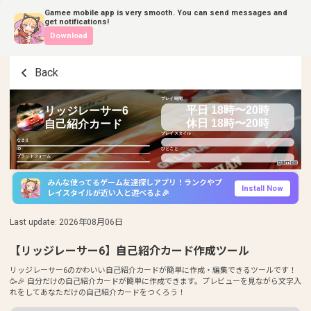
Gamee mobile app is very smooth. You can send messages and
get notifications!
Download
Back
プレイ時間
平日 18時〜20時
リッジレーサー6
休日 18時〜20時
自己紹介カード
プレイスタイル
なまえ
ID
ひとこと
プラットフォーム
みんな使ってるゲーム友達探しアプリ！ランクやプ
Install Now
レイスタイルが近い人と遊べるよ🎉
Last update
:
2026年08月06日
【リッジレーサー6】自己紹介カード作成ツール
リッジレーサー6のかわいい自己紹介カードが簡単に作成・編集できるツールです！
🥳🎉 自分だけの自己紹介カードが簡単に作成できます。プレビューを見ながら文字入
れをしてあなただけの自己紹介カードをつくろう！