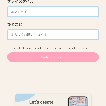
プレイスタイル
ひとこと
\ Twitter login is required to create profile card. Login on the next screen. /