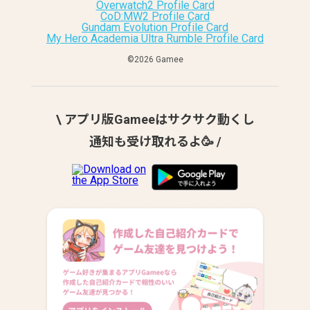
Overwatch2 Profile Card
CoD:MW2 Profile Card
Gundam Evolution Profile Card
My Hero Academia Ultra Rumble Profile Card
©︎2026 Gamee
\ アプリ版Gameeはサクサク動くし
通知も受け取れるよ🥳 /