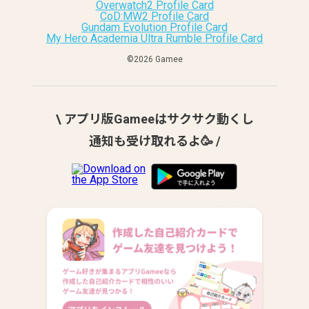
Overwatch2 Profile Card
CoD:MW2 Profile Card
Gundam Evolution Profile Card
My Hero Academia Ultra Rumble Profile Card
©︎2026 Gamee
\ アプリ版Gameeはサクサク動くし
通知も受け取れるよ🥳 /