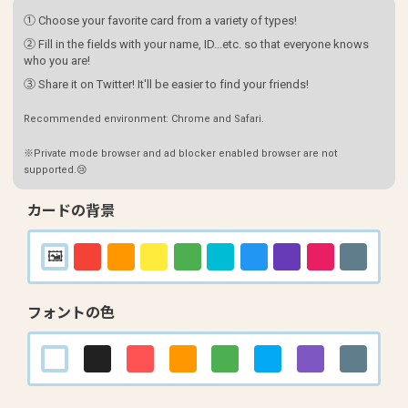
① Choose your favorite card from a variety of types!
② Fill in the fields with your name, ID...etc. so that everyone knows
who you are!
③ Share it on Twitter! It'll be easier to find your friends!
Recommended environment: Chrome and Safari.
※Private mode browser and ad blocker enabled browser are not
supported.😢
カードの背景
フォントの色