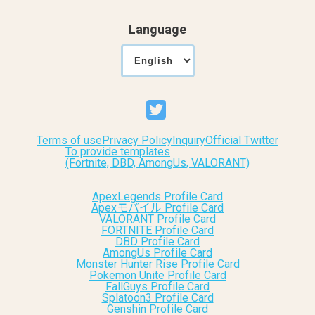
Language
Terms of use
Privacy Policy
Inquiry
Official Twitter
To provide templates
(Fortnite, DBD, AmongUs, VALORANT)
ApexLegends Profile Card
Apexモバイル Profile Card
VALORANT Profile Card
FORTNITE Profile Card
DBD Profile Card
AmongUs Profile Card
Monster Hunter Rise Profile Card
Pokemon Unite Profile Card
FallGuys Profile Card
Splatoon3 Profile Card
Genshin Profile Card