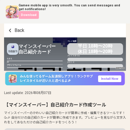
Gamee mobile app is very smooth. You can send messages and
get notifications!
Download
Back
プレイ時間
平日 18時〜20時
マインスイーパー
休日 18時〜20時
自己紹介カード
プレイスタイル
なまえ
ID
ひとこと
プラットフォーム
みんな使ってるゲーム友達探しアプリ！ランクやプ
Install Now
レイスタイルが近い人と遊べるよ🎉
Last update
:
2026年08月07日
【マインスイーパー】自己紹介カード作成ツール
マインスイーパーのかわいい自己紹介カードが簡単に作成・編集できるツールです！
🥳🎉 自分だけの自己紹介カードが簡単に作成できます。プレビューを見ながら文字入
れをしてあなただけの自己紹介カードをつくろう！