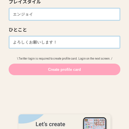
プレイスタイル
ひとこと
\ Twitter login is required to create profile card. Login on the next screen. /