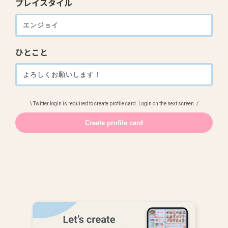
プレイスタイル
ひとこと
\ Twitter login is required to create profile card. Login on the next screen. /