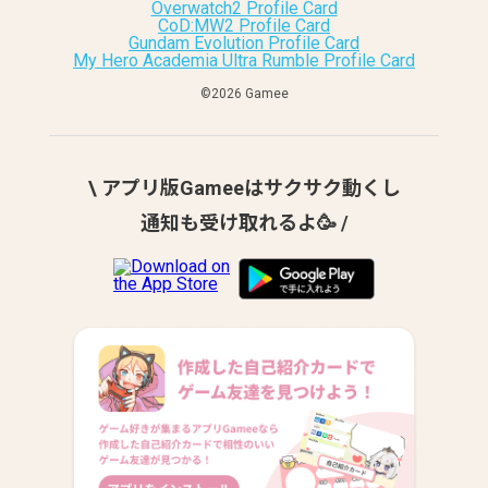
Overwatch2 Profile Card
CoD:MW2 Profile Card
Gundam Evolution Profile Card
My Hero Academia Ultra Rumble Profile Card
©︎2026 Gamee
\ アプリ版Gameeはサクサク動くし
通知も受け取れるよ🥳 /