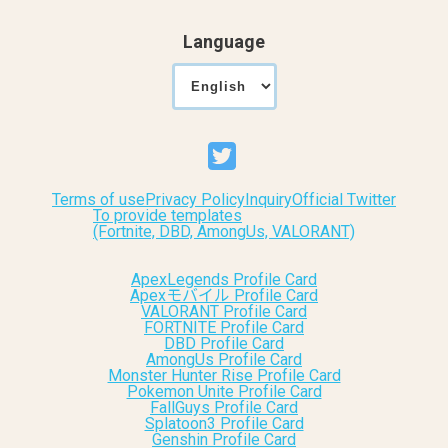
Language
Terms of use
Privacy Policy
Inquiry
Official Twitter
To provide templates
(Fortnite, DBD, AmongUs, VALORANT)
ApexLegends Profile Card
Apexモバイル Profile Card
VALORANT Profile Card
FORTNITE Profile Card
DBD Profile Card
AmongUs Profile Card
Monster Hunter Rise Profile Card
Pokemon Unite Profile Card
FallGuys Profile Card
Splatoon3 Profile Card
Genshin Profile Card