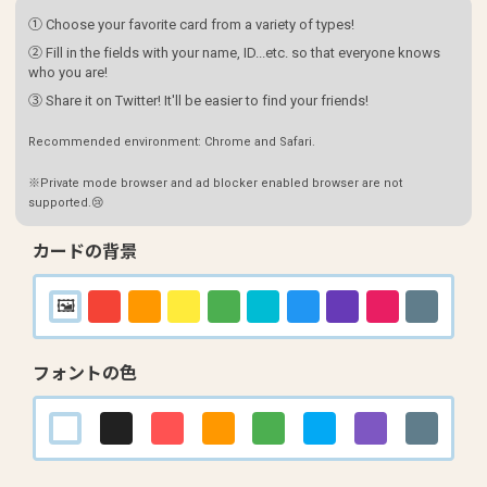
① Choose your favorite card from a variety of types!
② Fill in the fields with your name, ID...etc. so that everyone knows
who you are!
③ Share it on Twitter! It'll be easier to find your friends!
Recommended environment: Chrome and Safari.
※Private mode browser and ad blocker enabled browser are not
supported.😢
カードの背景
フォントの色