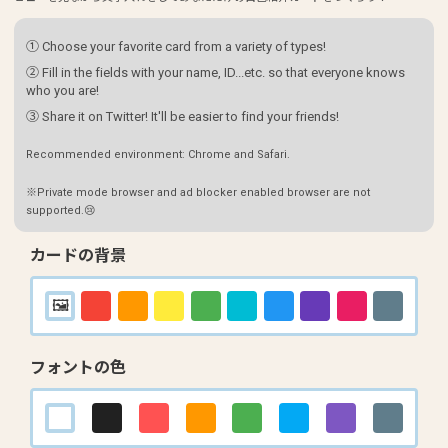
① Choose your favorite card from a variety of types!
② Fill in the fields with your name, ID...etc. so that everyone knows
who you are!
③ Share it on Twitter! It'll be easier to find your friends!
Recommended environment: Chrome and Safari.
※Private mode browser and ad blocker enabled browser are not
supported.😢
カードの背景
フォントの色