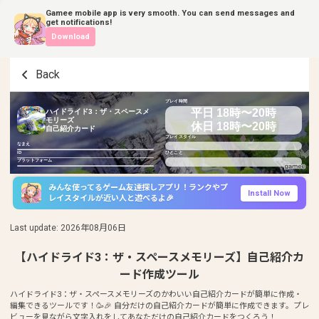
Gamee mobile app is very smooth. You can send messages and
get notifications!
Download
Back
プレイ時間
平日 18時〜20時
ハイドライド3：ザ・スペースメ
モリーズ
休日 18時〜20時
自己紹介カード
プレイスタイル
なまえ
ID
ひとこと
プラットフォーム
みんな使ってるゲーム友達探しアプリ！ランクやプ
Install Now
レイスタイルが近い人と遊べるよ🎉
Last update
:
2026年08月06日
【ハイドライド3：ザ・スペースメモリーズ】自己紹介カ
ード作成ツール
ハイドライド3：ザ・スペースメモリーズのかわいい自己紹介カードが簡単に作成・
編集できるツールです！🥳🎉 自分だけの自己紹介カードが簡単に作成できます。プレ
ビューを見ながら文字入れをしてあなただけの自己紹介カードをつくろう！