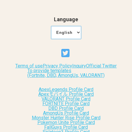
Language
Terms of use
Privacy Policy
Inquiry
Official Twitter
To provide templates
(Fortnite, DBD, AmongUs, VALORANT)
ApexLegends Profile Card
Apexモバイル Profile Card
VALORANT Profile Card
FORTNITE Profile Card
DBD Profile Card
AmongUs Profile Card
Monster Hunter Rise Profile Card
Pokemon Unite Profile Card
FallGuys Profile Card
Splatoon3 Profile Card