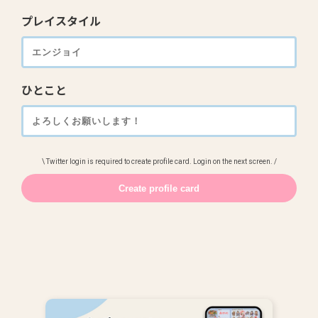
プレイスタイル
ひとこと
\ Twitter login is required to create profile card. Login on the next screen. /