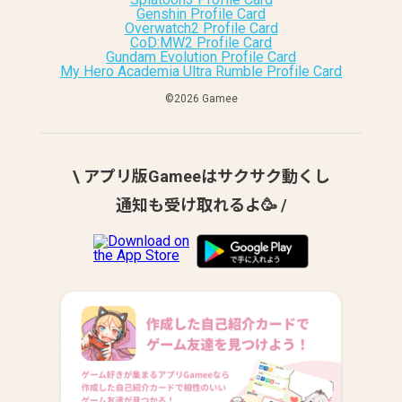
Genshin Profile Card
Overwatch2 Profile Card
CoD:MW2 Profile Card
Gundam Evolution Profile Card
My Hero Academia Ultra Rumble Profile Card
©︎2026 Gamee
\ アプリ版Gameeはサクサク動くし
通知も受け取れるよ🥳 /