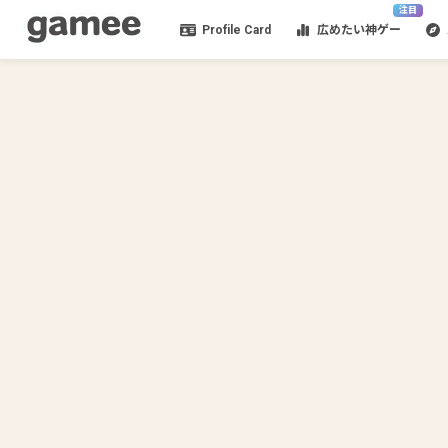
注目
Profile Card
広めたい神ゲー