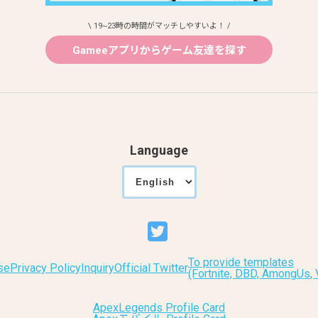
\ 19~23時の時間がマッチしやすいよ！ /
Gameeアプリからゲーム友達を探す
Language
To provide templates
se
Privacy Policy
Inquiry
Official Twitter
(Fortnite, DBD, AmongUs
ApexLegends Profile Card