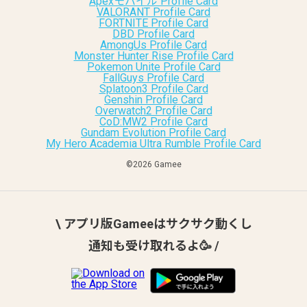
Apexモバイル Profile Card
VALORANT Profile Card
FORTNITE Profile Card
DBD Profile Card
AmongUs Profile Card
Monster Hunter Rise Profile Card
Pokemon Unite Profile Card
FallGuys Profile Card
Splatoon3 Profile Card
Genshin Profile Card
Overwatch2 Profile Card
CoD:MW2 Profile Card
Gundam Evolution Profile Card
My Hero Academia Ultra Rumble Profile Card
©︎2026 Gamee
\ アプリ版Gameeはサクサク動くし
通知も受け取れるよ🥳 /