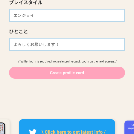
プレイスタイル
ひとこと
\ Twitter login is required to create profile card. Login on the next screen. /