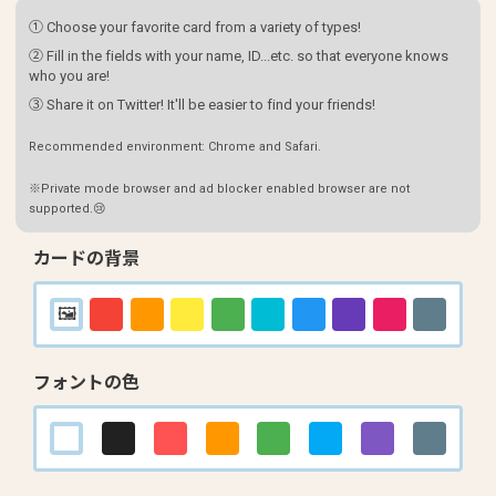
① Choose your favorite card from a variety of types!
② Fill in the fields with your name, ID...etc. so that everyone knows
who you are!
③ Share it on Twitter! It'll be easier to find your friends!
Recommended environment: Chrome and Safari.
※Private mode browser and ad blocker enabled browser are not
supported.😢
カードの背景
フォントの色