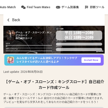
Auto Match
Find Team Mates
ゲーム別募集
診断ツール
Back
プレイ時間
平日 18時〜20時
ゲーム・オブ・スローンズ：キン
グスロード
休日 18時〜20時
自己紹介カード
プレイスタイル
なまえ
ID
ひとこと
プラットフォーム
みんな使ってるゲーム友達探しアプリ！ランクやプ
Install Now
レイスタイルが近い人と遊べるよ🎉
Last update
:
2026年08月06日
【ゲーム・オブ・スローンズ：キングスロード】自己紹介
カード作成ツール
ゲーム・オブ・スローンズ：キングスロードのかわいい自己紹介カードが簡単に作
成・編集できるツールです！🥳🎉 自分だけの自己紹介カードが簡単に作成できます。
プレビューを見ながら文字入れをしてあなただけの自己紹介カードをつくろう！