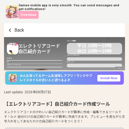
Gamee mobile app is very smooth. You can send messages and
get notifications!
Download
Back
プレイ時間
平日 18時〜20時
エレクトリアコード
休日 18時〜20時
自己紹介カード
プレイスタイル
なまえ
ID
ひとこと
プラットフォーム
みんな使ってるゲーム友達探しアプリ！ランクやプ
Install Now
レイスタイルが近い人と遊べるよ🎉
Last update
:
2026年08月07日
【エレクトリアコード】自己紹介カード作成ツール
エレクトリアコードのかわいい自己紹介カードが簡単に作成・編集できるツールで
す！🥳🎉 自分だけの自己紹介カードが簡単に作成できます。プレビューを見ながら文
字入れをしてあなただけの自己紹介カードをつくろう！