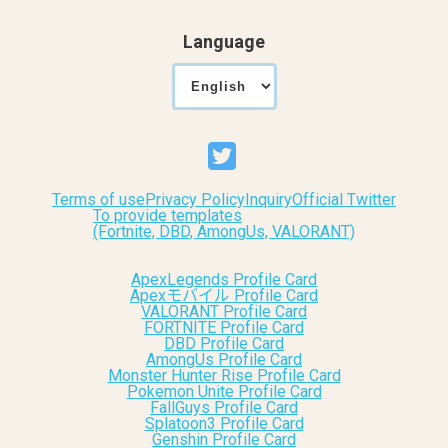
Language
Terms of use
Privacy Policy
Inquiry
Official Twitter
To provide templates
(Fortnite, DBD, AmongUs, VALORANT)
ApexLegends Profile Card
Apexモバイル Profile Card
VALORANT Profile Card
FORTNITE Profile Card
DBD Profile Card
AmongUs Profile Card
Monster Hunter Rise Profile Card
Pokemon Unite Profile Card
FallGuys Profile Card
Splatoon3 Profile Card
Genshin Profile Card