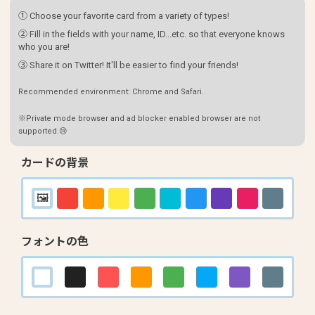
① Choose your favorite card from a variety of types!
② Fill in the fields with your name, ID...etc. so that everyone knows
who you are!
③ Share it on Twitter! It'll be easier to find your friends!
Recommended environment: Chrome and Safari.
※Private mode browser and ad blocker enabled browser are not
supported.😢
カードの背景
フォントの色