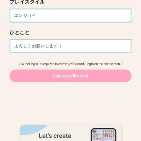
プレイスタイル
ひとこと
\ Twitter login is required to create profile card. Login on the next screen. /