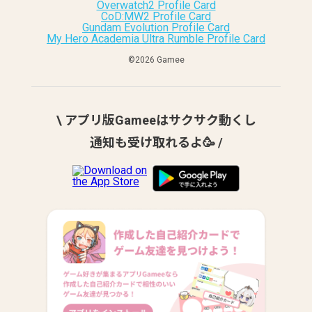
Overwatch2 Profile Card
CoD:MW2 Profile Card
Gundam Evolution Profile Card
My Hero Academia Ultra Rumble Profile Card
©︎2026 Gamee
\ アプリ版Gameeはサクサク動くし
通知も受け取れるよ🥳 /