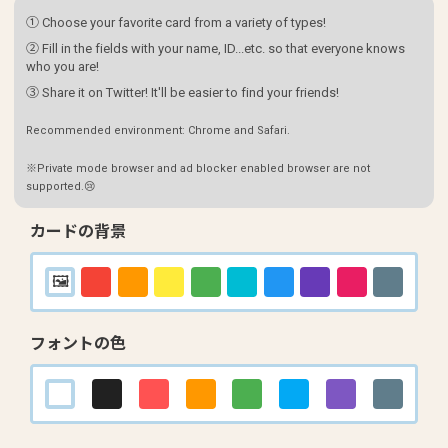
① Choose your favorite card from a variety of types!
② Fill in the fields with your name, ID...etc. so that everyone knows
who you are!
③ Share it on Twitter! It'll be easier to find your friends!
Recommended environment: Chrome and Safari.
※Private mode browser and ad blocker enabled browser are not
supported.😢
カードの背景
フォントの色