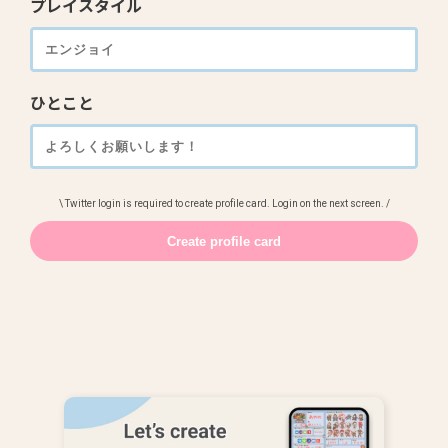
プレイスタイル
ひとこと
\ Twitter login is required to create profile card. Login on the next screen. /