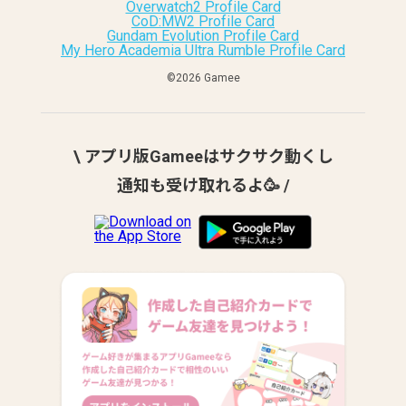
Overwatch2 Profile Card
CoD:MW2 Profile Card
Gundam Evolution Profile Card
My Hero Academia Ultra Rumble Profile Card
©︎2026 Gamee
\ アプリ版Gameeはサクサク動くし
通知も受け取れるよ🥳 /