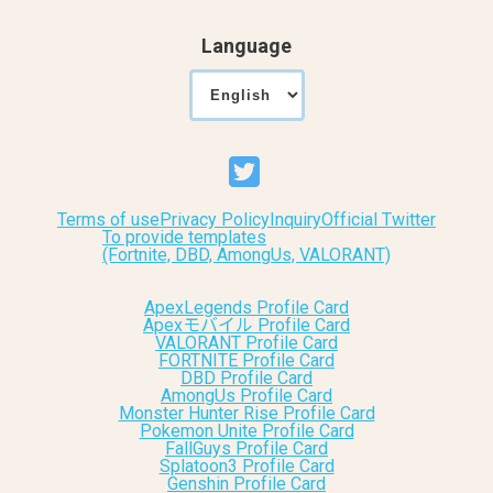
Language
Terms of use
Privacy Policy
Inquiry
Official Twitter
To provide templates
(Fortnite, DBD, AmongUs, VALORANT)
ApexLegends Profile Card
Apexモバイル Profile Card
VALORANT Profile Card
FORTNITE Profile Card
DBD Profile Card
AmongUs Profile Card
Monster Hunter Rise Profile Card
Pokemon Unite Profile Card
FallGuys Profile Card
Splatoon3 Profile Card
Genshin Profile Card