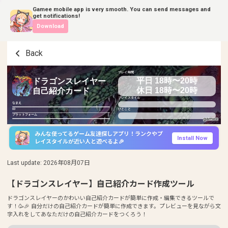
Gamee mobile app is very smooth. You can send messages and
get notifications!
Download
Back
プレイ時間
平日 18時〜20時
ドラゴンスレイヤー
休日 18時〜20時
自己紹介カード
プレイスタイル
なまえ
ID
ひとこと
プラットフォーム
みんな使ってるゲーム友達探しアプリ！ランクやプ
Install Now
レイスタイルが近い人と遊べるよ🎉
Last update
:
2026年08月07日
【ドラゴンスレイヤー】自己紹介カード作成ツール
ドラゴンスレイヤーのかわいい自己紹介カードが簡単に作成・編集できるツールで
す！🥳🎉 自分だけの自己紹介カードが簡単に作成できます。プレビューを見ながら文
字入れをしてあなただけの自己紹介カードをつくろう！