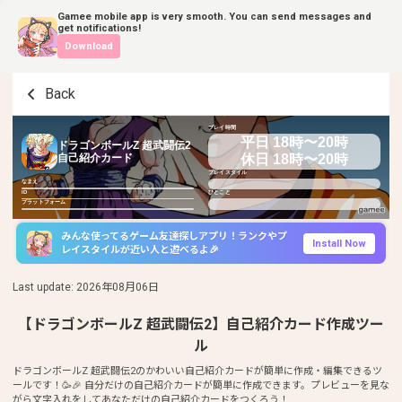
Gamee mobile app is very smooth. You can send messages and
get notifications!
Download
Back
プレイ時間
平日 18時〜20時
ドラゴンボールZ 超武闘伝2
休日 18時〜20時
自己紹介カード
プレイスタイル
なまえ
ID
ひとこと
プラットフォーム
みんな使ってるゲーム友達探しアプリ！ランクやプ
Install Now
レイスタイルが近い人と遊べるよ🎉
Last update
:
2026年08月06日
【ドラゴンボールZ 超武闘伝2】自己紹介カード作成ツー
ル
ドラゴンボールZ 超武闘伝2のかわいい自己紹介カードが簡単に作成・編集できるツ
ールです！🥳🎉 自分だけの自己紹介カードが簡単に作成できます。プレビューを見な
がら文字入れをしてあなただけの自己紹介カードをつくろう！