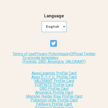
Language
Terms of use
Privacy Policy
Inquiry
Official Twitter
To provide templates
(Fortnite, DBD, AmongUs, VALORANT)
ApexLegends Profile Card
Apexモバイル Profile Card
VALORANT Profile Card
FORTNITE Profile Card
DBD Profile Card
AmongUs Profile Card
Monster Hunter Rise Profile Card
Pokemon Unite Profile Card
FallGuys Profile Card
Splatoon3 Profile Card