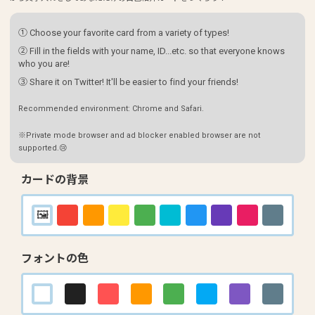
① Choose your favorite card from a variety of types!
② Fill in the fields with your name, ID...etc. so that everyone knows
who you are!
③ Share it on Twitter! It'll be easier to find your friends!
Recommended environment: Chrome and Safari.
※Private mode browser and ad blocker enabled browser are not
supported.😢
カードの背景
フォントの色