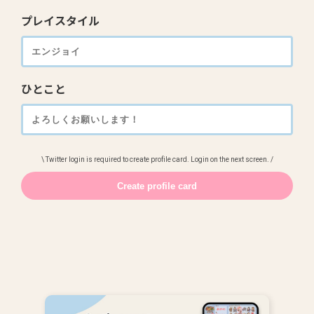
プレイスタイル
ひとこと
\ Twitter login is required to create profile card. Login on the next screen. /