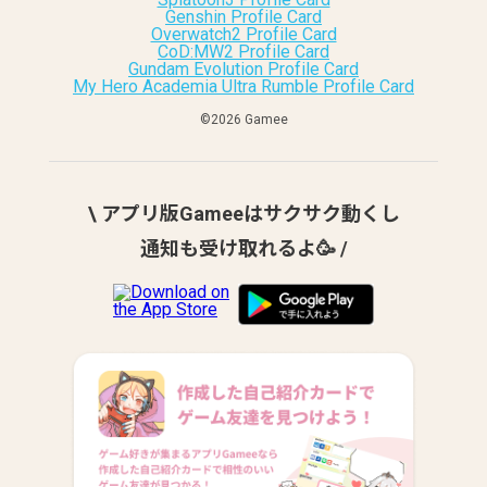
Genshin Profile Card
Overwatch2 Profile Card
CoD:MW2 Profile Card
Gundam Evolution Profile Card
My Hero Academia Ultra Rumble Profile Card
©︎2026 Gamee
\ アプリ版Gameeはサクサク動くし
通知も受け取れるよ🥳 /