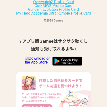
Overwatch2 Profile Card
CoD:MW2 Profile Card
Gundam Evolution Profile Card
My Hero Academia Ultra Rumble Profile Card
©︎2026 Gamee
\ アプリ版Gameeはサクサク動くし
通知も受け取れるよ🥳 /