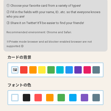
① Choose your favorite card from a variety of types!
② Fill in the fields with your name, ID...etc. so that everyone knows
who you are!
③ Share it on Twitter! It'll be easier to find your friends!
Recommended environment: Chrome and Safari.
※Private mode browser and ad blocker enabled browser are not
supported.😢
カードの背景
フォントの色