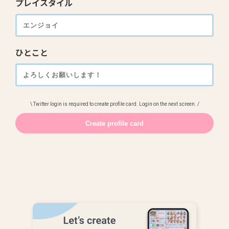
プレイスタイル
ひとこと
\ Twitter login is required to create profile card. Login on the next screen. /