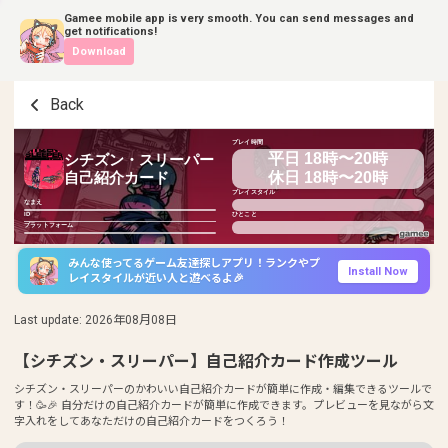
Gamee mobile app is very smooth. You can send messages and
get notifications!
Download
Back
プレイ時間
平日 18時〜20時
シチズン・スリーパー
休日 18時〜20時
自己紹介カード
プレイスタイル
なまえ
ID
ひとこと
プラットフォーム
みんな使ってるゲーム友達探しアプリ！ランクやプ
Install Now
レイスタイルが近い人と遊べるよ🎉
Last update
:
2026年08月08日
【シチズン・スリーパー】自己紹介カード作成ツール
シチズン・スリーパーのかわいい自己紹介カードが簡単に作成・編集できるツールで
す！🥳🎉 自分だけの自己紹介カードが簡単に作成できます。プレビューを見ながら文
字入れをしてあなただけの自己紹介カードをつくろう！