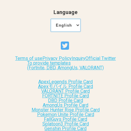
Language
Terms of use
Privacy Policy
Inquiry
Official Twitter
To provide templates
(Fortnite, DBD, AmongUs, VALORANT)
ApexLegends Profile Card
Apexモバイル Profile Card
VALORANT Profile Card
FORTNITE Profile Card
DBD Profile Card
AmongUs Profile Card
Monster Hunter Rise Profile Card
Pokemon Unite Profile Card
FallGuys Profile Card
Splatoon3 Profile Card
Genshin Profile Card