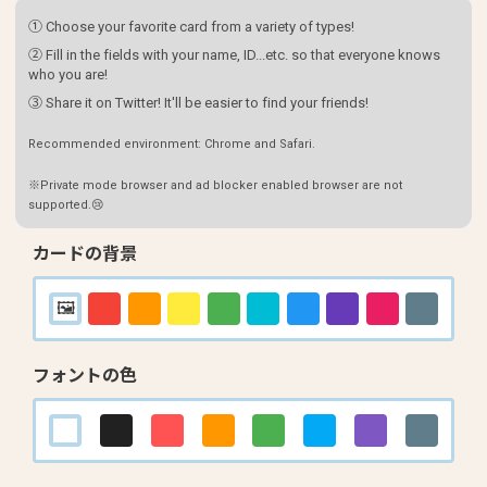
① Choose your favorite card from a variety of types!
② Fill in the fields with your name, ID...etc. so that everyone knows
who you are!
③ Share it on Twitter! It'll be easier to find your friends!
Recommended environment: Chrome and Safari.
※Private mode browser and ad blocker enabled browser are not
supported.😢
カードの背景
フォントの色