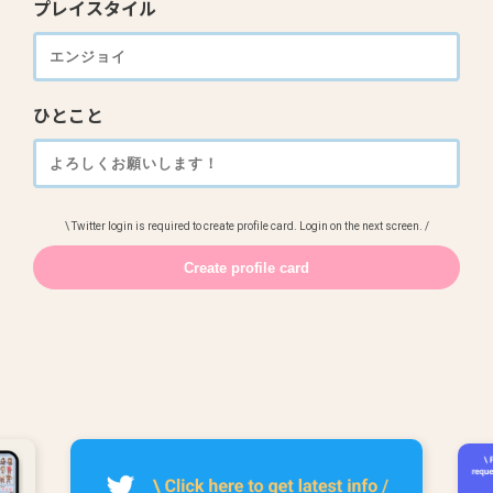
プレイスタイル
ひとこと
\ Twitter login is required to create profile card. Login on the next screen. /