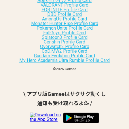
Apexモバイル Profile Card
VALORANT Profile Card
FORTNITE Profile Card
DBD Profile Card
AmongUs Profile Card
Monster Hunter Rise Profile Card
Pokemon Unite Profile Card
FallGuys Profile Card
Splatoon3 Profile Card
Genshin Profile Card
Overwatch2 Profile Card
CoD:MW2 Profile Card
Gundam Evolution Profile Card
My Hero Academia Ultra Rumble Profile Card
©︎2026 Gamee
\ アプリ版Gameeはサクサク動くし
通知も受け取れるよ🥳 /