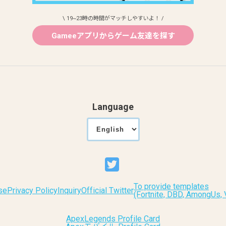
\ 19~23時の時間がマッチしやすいよ！ /
Gameeアプリからゲーム友達を探す
Language
To provide templates
se
Privacy Policy
Inquiry
Official Twitter
(Fortnite, DBD, AmongUs
ApexLegends Profile Card