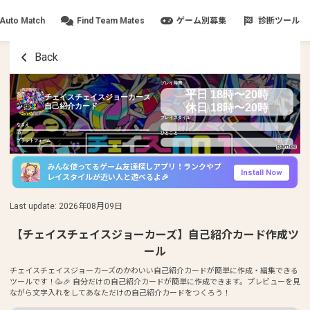
Auto Match
Find Team Mates
ゲーム別募集
診断ツール
Back
プレイ時間
平日 18時〜20時
チェイスチェイスジョーカーズ
休日 18時〜20時
自己紹介カード
プレイスタイル
なまえ
ID
ひとこと
プラットフォーム
みんな使ってるゲーム友達探しアプリ！ランクやプ
Install Now
レイスタイルが近い人と遊べるよ🎉
Last update
:
2026年08月09日
【チェイスチェイスジョーカーズ】自己紹介カード作成ツ
ール
チェイスチェイスジョーカーズのかわいい自己紹介カードが簡単に作成・編集できる
ツールです！🥳🎉 自分だけの自己紹介カードが簡単に作成できます。プレビューを見
ながら文字入れをしてあなただけの自己紹介カードをつくろう！