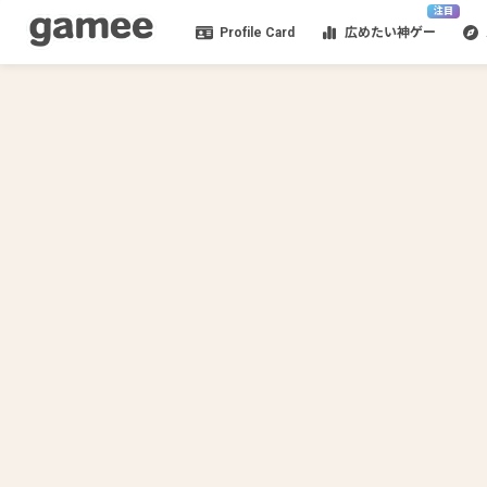
注目
Profile Card
広めたい神ゲー