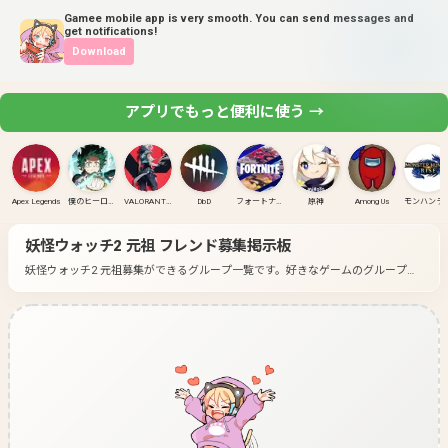
Gamee mobile app is very smooth. You can send messages and
get notifications!
Download
アプリでもっと便利に使う →
Apex Legends
僕のヒーローアカデミア ULTRA RUMBLE
VALORANT(PC)
DbD
フォートナイト
原神
Among Us
モンハンラ
妖怪ウォッチ2 元祖
フレンド募集掲示板
妖怪ウォッチ2 元祖募集ができるグループ一覧です。
好きなゲームのグループに
入って募集してみよう！