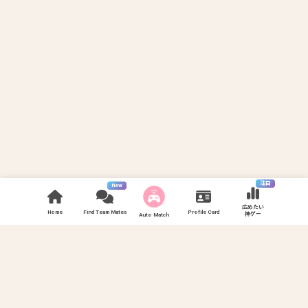
注目
New
広めたい
Home
Find Team Mates
Profile Card
神ゲー
Auto Match