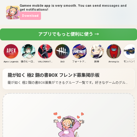
Gamee mobile app is very smooth. You can send messages and
get notifications!
Download
アプリでもっと便利に使う →
Apex Legends
僕のヒーローアカデミア ULTRA RUMBLE
VALORANT(PC)
DbD
フォートナイト
原神
Among Us
モンハンラ
龍が如く 極2 鋼の書BOX
フレンド募集掲示板
龍が如く 極2 鋼の書BOX募集ができるグループ一覧です。
好きなゲームのグルー
プに入って募集してみよう！