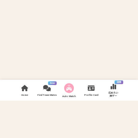
注目
New
広めたい
Home
Find Team Mates
Profile Card
神ゲー
Auto Match