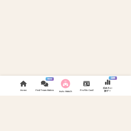
注目
New
広めたい
Home
Find Team Mates
Profile Card
神ゲー
Auto Match