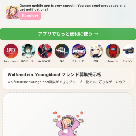
Gamee mobile app is very smooth. You can send messages and
get notifications!
Download
アプリでもっと便利に使う →
Apex Legends
僕のヒーローアカデミア ULTRA RUMBLE
VALORANT(PC)
DbD
フォートナイト
原神
Among Us
モンハンラ
Wolfenstein: Youngblood
フレンド募集掲示板
Wolfenstein: Youngblood募集ができるグループ一覧です。
好きなゲームのグ
ループに入って募集してみよう！