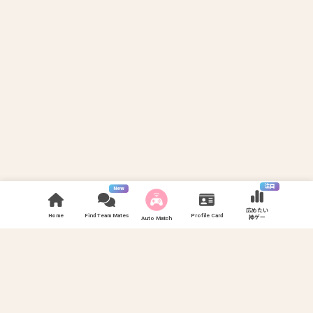
注目
New
広めたい
Home
Find Team Mates
Profile Card
神ゲー
Auto Match