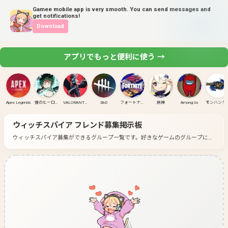
Gamee mobile app is very smooth. You can send messages and
get notifications!
Download
アプリでもっと便利に使う →
Apex Legends
僕のヒーローアカデミア ULTRA RUMBLE
VALORANT(PC)
DbD
フォートナイト
原神
Among Us
モンハンラ
ウィッチスパイア
フレンド募集掲示板
ウィッチスパイア募集ができるグループ一覧です。
好きなゲームのグループに入
って募集してみよう！