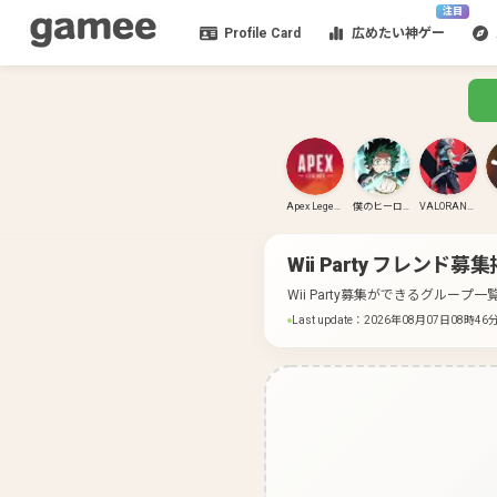
注目
Profile Card
広めたい神ゲー
Apex Legends
僕のヒーローアカデミア ULTRA RUMBLE
VALORANT(PC)
Wii Party
フレンド募集
Wii Party募集ができるグループ
Last update
：
2026年08月07日08時46