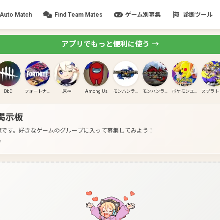
Auto Match
Find Team Mates
ゲーム別募集
診断ツール
アプリでもっと便利に使う →
DbD
フォートナイト
原神
Among Us
モンハンライズ
モンハンライズ:サンブレイク
ポケモンユナイト
掲示板
一覧です。
好きなゲームのグループに入って募集してみよう！
分