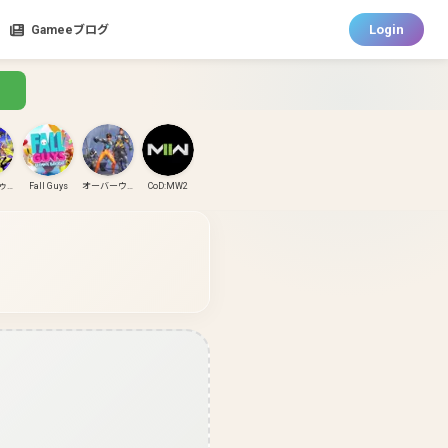
Login
Gameeブログ
スプラトゥーン3
Fall Guys
オーバーウォッチ
CoD:MW2
CoD:MW3
CoD:BO6
パズドラ
ガンダムエボリューション