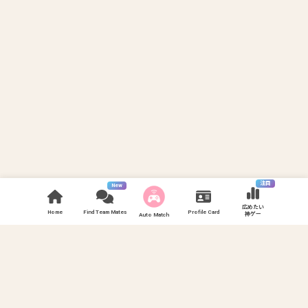
注目
New
広めたい
Home
Find Team Mates
Profile Card
神ゲー
Auto Match