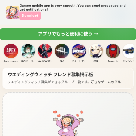
Gamee mobile app is very smooth. You can send messages and
get notifications!
Download
アプリでもっと便利に使う →
Apex Legends
僕のヒーローアカデミア ULTRA RUMBLE
VALORANT(PC)
DbD
フォートナイト
原神
Among Us
モンハンラ
ウエディングウィッチ
フレンド募集掲示板
ウエディングウィッチ募集ができるグループ一覧です。
好きなゲームのグループ
に入って募集してみよう！