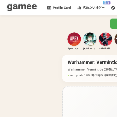
注目
Profile Card
広めたい神ゲー
Apex Legends
僕のヒーローアカデミア ULTRA RUMBLE
VALORANT(PC)
Warhammer: Vermintid
Warhammer: Vermintide 
Last update
：
2026年08月07日08時43