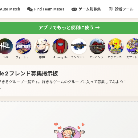
Auto Match
Find Team Mates
ゲーム別募集
診断ツール
アプリでもっと便利に使う →
DbD
フォートナイト
原神
Among Us
モンハンライズ
モンハンライズ:サンブレイク
ポケモンユナイト
e 2
フレンド募集掲示板
2募集ができるグループ一覧です。
好きなゲームのグループに入って募集してみよう！
分