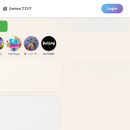
Login
Gameeブログ
スプラトゥーン3
Fall Guys
オーバーウォッチ
CoD:MW2
CoD:MW3
CoD:BO6
パズドラ
ガンダムエボリューション