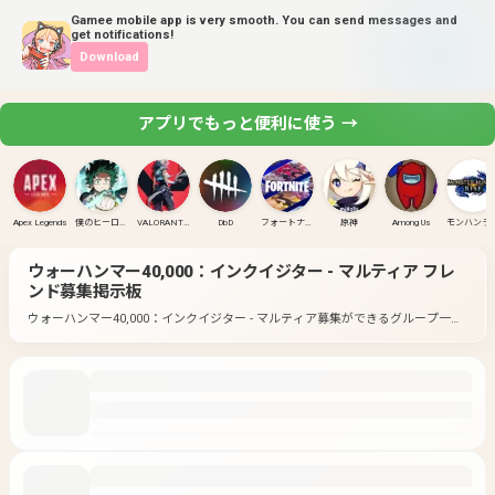
Gamee mobile app is very smooth. You can send messages and
get notifications!
Download
アプリでもっと便利に使う →
Apex Legends
僕のヒーローアカデミア ULTRA RUMBLE
VALORANT(PC)
DbD
フォートナイト
原神
Among Us
モンハンラ
ウォーハンマー40,000：インクイジター - マルティア
フレ
ンド募集掲示板
ウォーハンマー40,000：インクイジター - マルティア募集ができるグループ一覧
です。
好きなゲームのグループに入って募集してみよう！