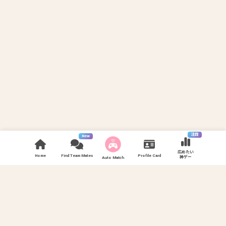
注目
New
広めたい
Home
Find Team Mates
Profile Card
神ゲー
Auto Match