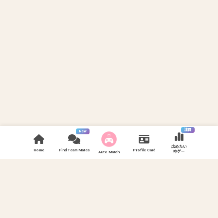
注目
New
広めたい
Home
Find Team Mates
Profile Card
神ゲー
Auto Match