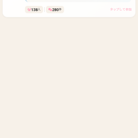
か〜？プラチナ4です❗️
138
280
人
件
タップして参加