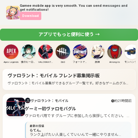
Gamee mobile app is very smooth. You can send messages and
get notifications!
Download
アプリでもっと便利に使う →
Apex Legends
僕のヒーローアカデミア ULTRA RUMBLE
VALORANT(PC)
DbD
フォートナイト
原神
Among Us
モンハンラ
ヴァロラント：モバイル
フレンド募集掲示板
ヴァロラント：モバイル募集ができるグループ一覧です。
好きなゲームのグルー
プに入って募集してみよう！
ヴァロラント：モバイル
約21時間前
ゲーミー初ヴァロモバグル
ヴァロモバ用です グループに参加したら挨拶してください。 ※
常識のない方、マナーが守れない人は退出してもらいます。
最新の投稿
らてん。
ランク上げたい人楽しくでいいんで一緒にやりません