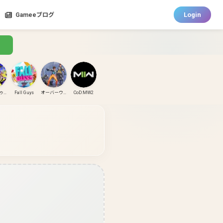
Login
Gameeブログ
スプラトゥーン3
Fall Guys
オーバーウォッチ
CoD:MW2
CoD:MW3
CoD:BO6
パズドラ
ガンダムエボリューション