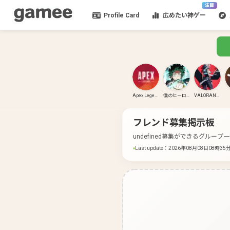
注目
Profile Card
広めたい神ゲー
Apex Legends
僕のヒーローアカデミア ULTRA RUMBLE
VALORANT(PC)
フレンド募集掲示板
undefined募集ができるグループ
Last update
：
2026年08月08日08時35