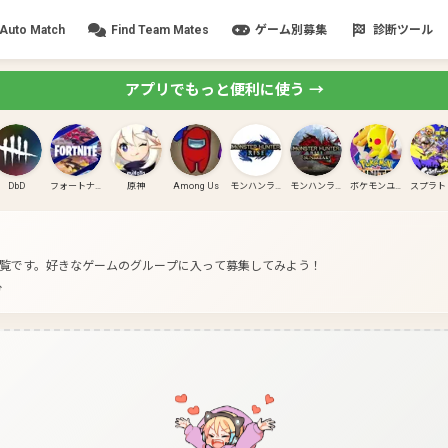
Auto Match
Find Team Mates
ゲーム別募集
診断ツール
アプリでもっと便利に使う →
DbD
フォートナイト
原神
Among Us
モンハンライズ
モンハンライズ:サンブレイク
ポケモンユナイト
一覧です。
好きなゲームのグループに入って募集してみよう！
分