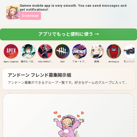
Gamee mobile app is very smooth. You can send messages and
get notifications!
Download
アプリでもっと便利に使う →
Apex Legends
僕のヒーローアカデミア ULTRA RUMBLE
VALORANT(PC)
DbD
フォートナイト
原神
Among Us
モンハンラ
アンドーン
フレンド募集掲示板
アンドーン募集ができるグループ一覧です。
好きなゲームのグループに入って募
集してみよう！