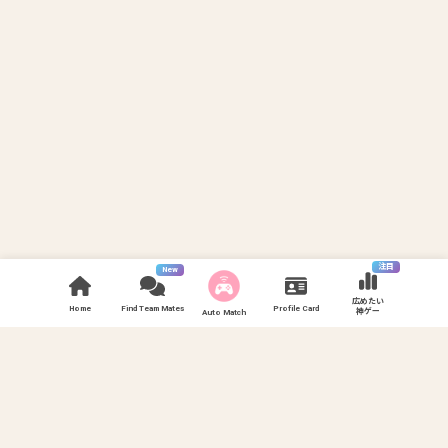
注目
New
広めたい
Home
Find Team Mates
Profile Card
神ゲー
Auto Match