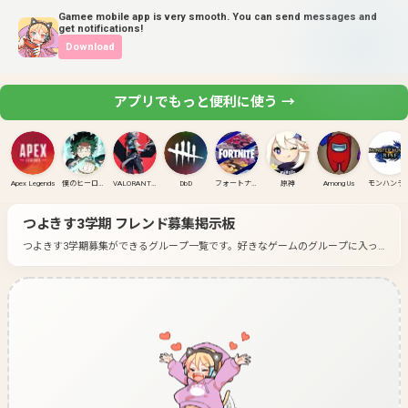
Gamee mobile app is very smooth. You can send messages and
get notifications!
Download
アプリでもっと便利に使う →
Apex Legends
僕のヒーローアカデミア ULTRA RUMBLE
VALORANT(PC)
DbD
フォートナイト
原神
Among Us
モンハンラ
つよきす3学期
フレンド募集掲示板
つよきす3学期募集ができるグループ一覧です。
好きなゲームのグループに入っ
て募集してみよう！