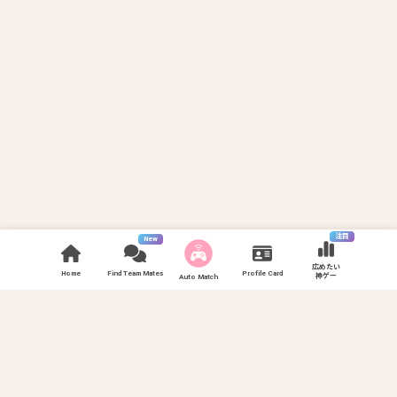
注目
New
広めたい
Home
Find Team Mates
Profile Card
神ゲー
Auto Match