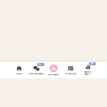
注目
New
広めたい
Home
Find Team Mates
Profile Card
神ゲー
Auto Match