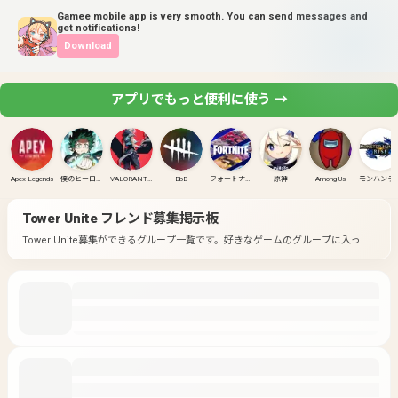
Gamee mobile app is very smooth. You can send messages and
get notifications!
Download
アプリでもっと便利に使う →
Apex Legends
僕のヒーローアカデミア ULTRA RUMBLE
VALORANT(PC)
DbD
フォートナイト
原神
Among Us
モンハンラ
Tower Unite
フレンド募集掲示板
Tower Unite募集ができるグループ一覧です。
好きなゲームのグループに入って
募集してみよう！