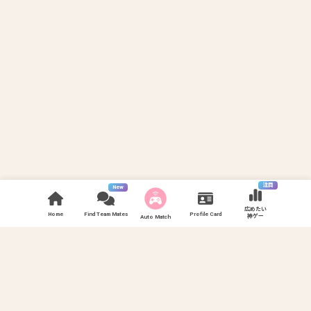
注目
New
広めたい
Home
Find Team Mates
Profile Card
神ゲー
Auto Match