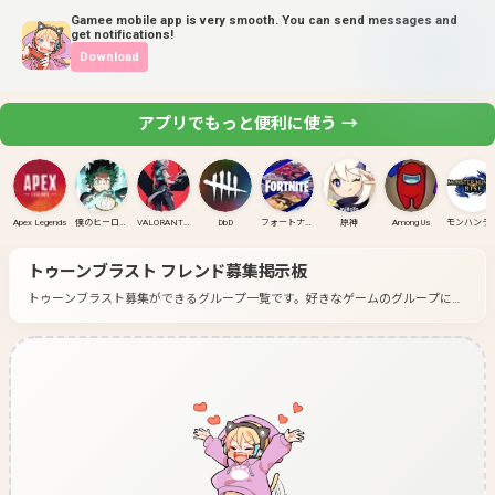
Gamee mobile app is very smooth. You can send messages and
get notifications!
Download
アプリでもっと便利に使う →
Apex Legends
僕のヒーローアカデミア ULTRA RUMBLE
VALORANT(PC)
DbD
フォートナイト
原神
Among Us
モンハンラ
トゥーンブラスト
フレンド募集掲示板
トゥーンブラスト募集ができるグループ一覧です。
好きなゲームのグループに入
って募集してみよう！