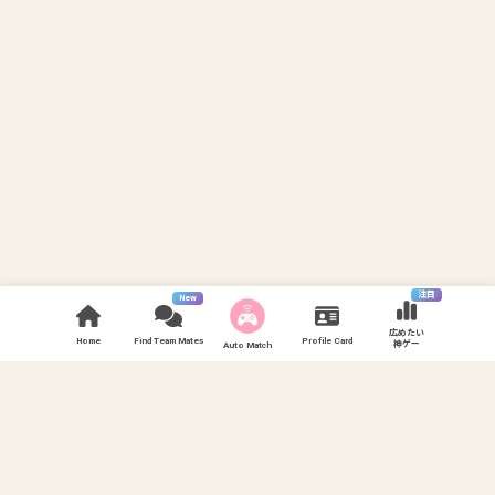
注目
New
広めたい
Home
Find Team Mates
Profile Card
神ゲー
Auto Match