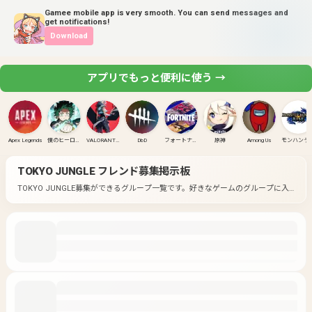
Gamee mobile app is very smooth. You can send messages and
get notifications!
Download
アプリでもっと便利に使う →
Apex Legends
僕のヒーローアカデミア ULTRA RUMBLE
VALORANT(PC)
DbD
フォートナイト
原神
Among Us
モンハンラ
TOKYO JUNGLE
フレンド募集掲示板
TOKYO JUNGLE募集ができるグループ一覧です。
好きなゲームのグループに入
って募集してみよう！