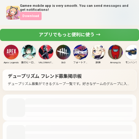
Gamee mobile app is very smooth. You can send messages and
get notifications!
Download
アプリでもっと便利に使う →
Apex Legends
僕のヒーローアカデミア ULTRA RUMBLE
VALORANT(PC)
DbD
フォートナイト
原神
Among Us
モンハンラ
デュープリズム
フレンド募集掲示板
デュープリズム募集ができるグループ一覧です。
好きなゲームのグループに入っ
て募集してみよう！