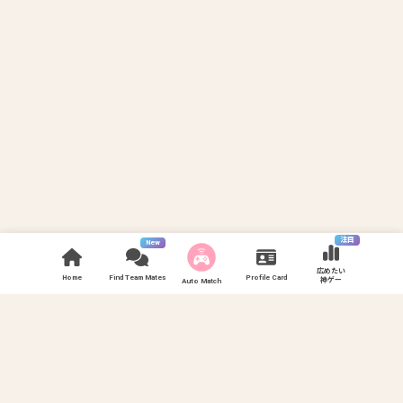
注目
New
広めたい
Home
Find Team Mates
Profile Card
神ゲー
Auto Match