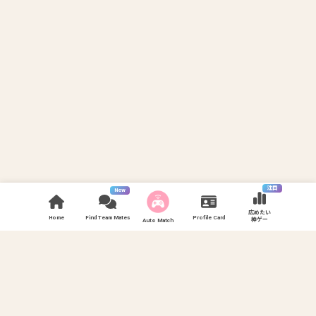
注目
New
広めたい
Home
Find Team Mates
Profile Card
神ゲー
Auto Match