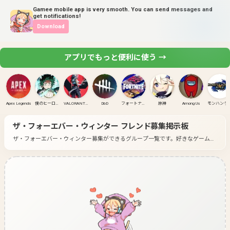
Gamee mobile app is very smooth. You can send messages and
get notifications!
Download
アプリでもっと便利に使う →
Apex Legends
僕のヒーローアカデミア ULTRA RUMBLE
VALORANT(PC)
DbD
フォートナイト
原神
Among Us
モンハンラ
ザ・フォーエバー・ウィンター
フレンド募集掲示板
ザ・フォーエバー・ウィンター募集ができるグループ一覧です。
好きなゲームの
グループに入って募集してみよう！