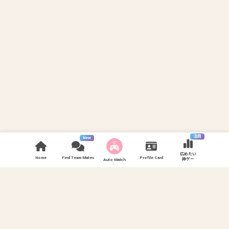
注目
New
広めたい
Home
Find Team Mates
Profile Card
神ゲー
Auto Match