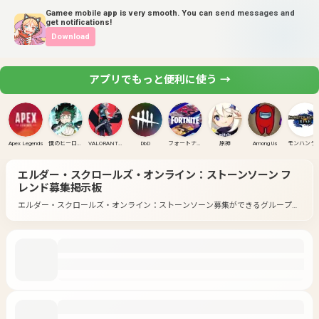
Gamee mobile app is very smooth. You can send messages and
get notifications!
Download
アプリでもっと便利に使う →
Apex Legends
僕のヒーローアカデミア ULTRA RUMBLE
VALORANT(PC)
DbD
フォートナイト
原神
Among Us
モンハンラ
エルダー・スクロールズ・オンライン：ストーンソーン
フ
レンド募集掲示板
エルダー・スクロールズ・オンライン：ストーンソーン募集ができるグループ一
覧です。
好きなゲームのグループに入って募集してみよう！