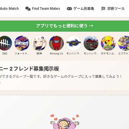
Auto Match
Find Team Mates
ゲーム別募集
診断ツール
アプリでもっと便利に使う →
DbD
フォートナイト
原神
Among Us
モンハンライズ
モンハンライズ:サンブレイク
ポケモンユナイト
ー 2
フレンド募集掲示板
集ができるグループ一覧です。
好きなゲームのグループに入って募集してみよう！
分