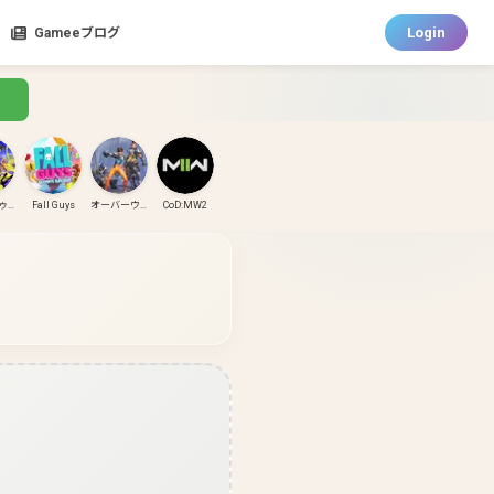
Login
Gameeブログ
スプラトゥーン3
Fall Guys
オーバーウォッチ
CoD:MW2
CoD:MW3
CoD:BO6
パズドラ
ガンダムエボリューション