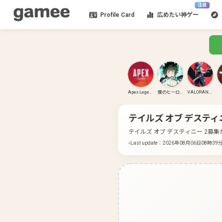
注目
Profile Card
広めたい神ゲー
Apex Legends
僕のヒーローアカデミア ULTRA RUMBLE
VALORANT(PC)
テイルズ オブ デスティニ
テイルズ オブ デスティニー 2募
Last update
：
2026年08月06日08時39