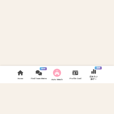
注目
New
広めたい
Home
Find Team Mates
Profile Card
神ゲー
Auto Match