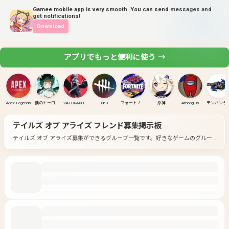
Gamee mobile app is very smooth. You can send messages and
get notifications!
Download
アプリでもっと便利に使う →
Apex Legends
僕のヒーローアカデミア ULTRA RUMBLE
VALORANT(PC)
DbD
フォートナイト
原神
Among Us
モンハンラ
テイルズ オブ アライズ
フレンド募集掲示板
テイルズ オブ アライズ募集ができるグループ一覧です。
好きなゲームのグルー
プに入って募集してみよう！