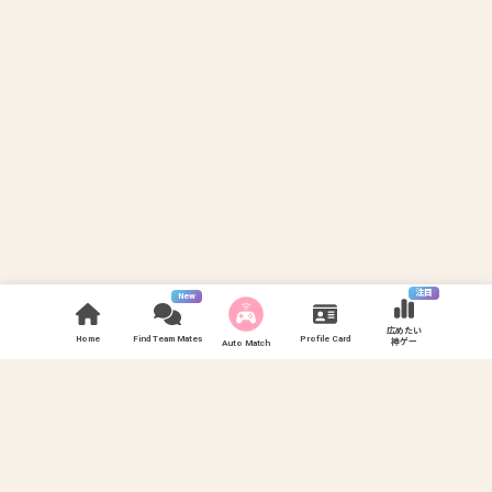
注目
New
広めたい
Home
Find Team Mates
Profile Card
神ゲー
Auto Match