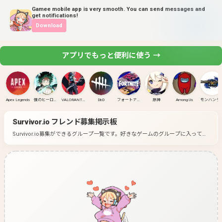
Gamee mobile app is very smooth. You can send messages and
get notifications!
Download
アプリでもっと便利に使う →
Apex Legends
僕のヒーローアカデミア ULTRA RUMBLE
VALORANT(PC)
DbD
フォートナイト
原神
Among Us
モンハンラ
Survivor.io
フレンド募集掲示板
Survivor.io募集ができるグループ一覧です。
好きなゲームのグループに入って募
集してみよう！